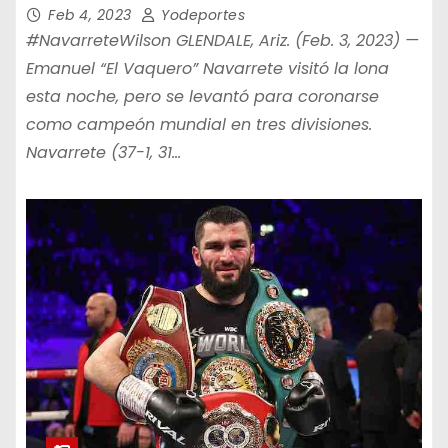
Ligero de la OMB
Feb 4, 2023
Yodeportes
#NavarreteWilson GLENDALE, Ariz. (Feb. 3, 2023) —
Emanuel “El Vaquero” Navarrete visitó la lona
esta noche, pero se levantó para coronarse
como campeón mundial en tres divisiones.
Navarrete (37-1, 31…