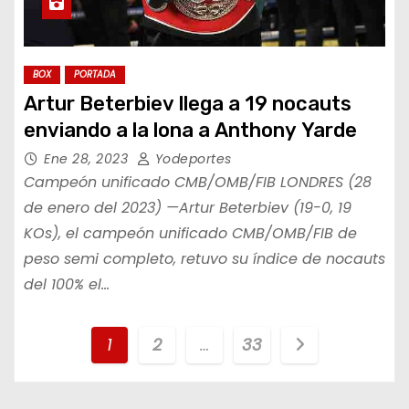
BOX
PORTADA
Artur Beterbiev llega a 19 nocauts
enviando a la lona a Anthony Yarde
Ene 28, 2023
Yodeportes
Campeón unificado CMB/OMB/FIB LONDRES (28
de enero del 2023) —Artur Beterbiev (19-0, 19
KOs), el campeón unificado CMB/OMB/FIB de
peso semi completo, retuvo su índice de nocauts
del 100% el…
P
1
2
…
33
a