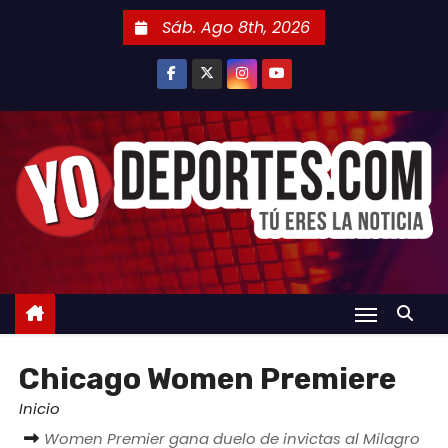
S
Sáb. Ago 8th, 2026
a
l
t
a
r
a
l
c
o
n
t
e
Chicago Women Premiere
n
i
Inicio
d
Women Premier gana duelo de invictas al Milagro