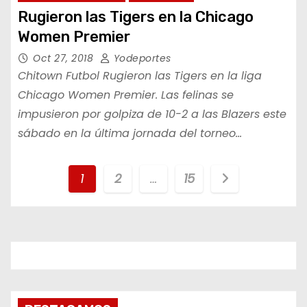
Rugieron las Tigers en la Chicago
Women Premier
Oct 27, 2018
Yodeportes
Chitown Futbol Rugieron las Tigers en la liga
Chicago Women Premier. Las felinas se
impusieron por golpiza de 10-2 a las Blazers este
sábado en la última jornada del torneo…
P
1
2
…
15
a
g
i
n