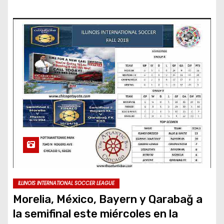
ILLINOIS INTERNATIONAL SOCCER LEAGUE
Morelia, México, Bayern y Qarabağ a
la semifinal este miércoles en la