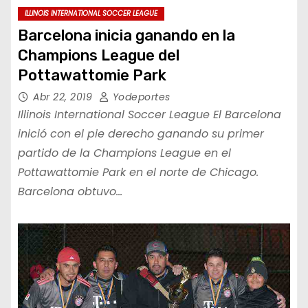
ILLINOIS INTERNATIONAL SOCCER LEAGUE
Barcelona inicia ganando en la
Champions League del
Pottawattomie Park
Abr 22, 2019
Yodeportes
Illinois International Soccer League El Barcelona
inició con el pie derecho ganando su primer
partido de la Champions League en el
Pottawattomie Park en el norte de Chicago.
Barcelona obtuvo…