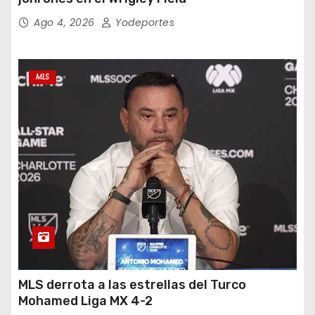
Ago 4, 2026
Yodeportes
MLS
MLS derrota a las estrellas del Turco
Mohamed Liga MX 4-2