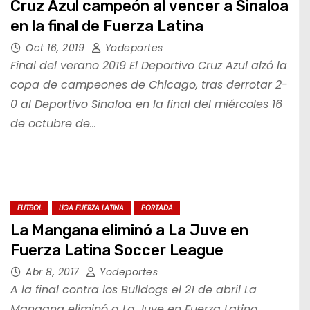
Cruz Azul campeón al vencer a Sinaloa
en la final de Fuerza Latina
Oct 16, 2019
Yodeportes
Final del verano 2019 El Deportivo Cruz Azul alzó la
copa de campeones de Chicago, tras derrotar 2-
0 al Deportivo Sinaloa en la final del miércoles 16
de octubre de…
FUTBOL
LIGA FUERZA LATINA
PORTADA
La Mangana eliminó a La Juve en
Fuerza Latina Soccer League
Abr 8, 2017
Yodeportes
A la final contra los Bulldogs el 21 de abril La
Mangana eliminó a La Juve en Fuerza Latina