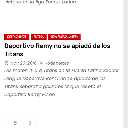
victoria en la liga Fuerza Latina…
DESTACAMOS
FUTBOL
LIGA FUERZA LATINA
Deportivo Remy no se apiadó de los
Titans
Nov 26, 2016
Yodeportes
Les meten 11-0 a Titans en la Fuerza Latina Soccer
League Deportivo Remy no se apiadó de los
Titans Soberana goliza es la que recetó el
Deportivo Remy FC en…
…
5