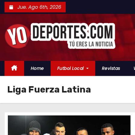
S
Jue. Ago 6th, 2026
a
l
t
a
r
a
l
Home
Futbol Local
Revistas
c
o
Liga Fuerza Latina
n
t
e
n
i
d