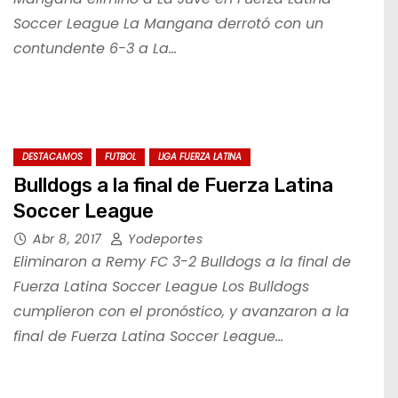
Soccer League La Mangana derrotó con un
contundente 6-3 a La…
DESTACAMOS
FUTBOL
LIGA FUERZA LATINA
Bulldogs a la final de Fuerza Latina
Soccer League
Abr 8, 2017
Yodeportes
Eliminaron a Remy FC 3-2 Bulldogs a la final de
Fuerza Latina Soccer League Los Bulldogs
cumplieron con el pronóstico, y avanzaron a la
final de Fuerza Latina Soccer League…