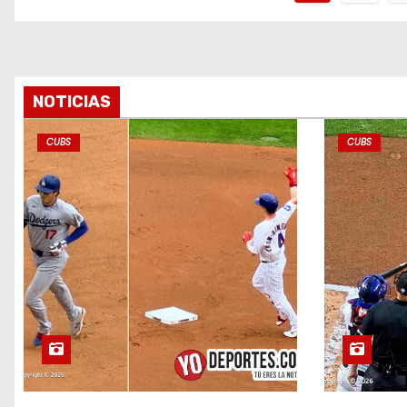
a
g
i
NOTICIAS
n
CUBS
CUBS
a
c
i
ó
n
d
e