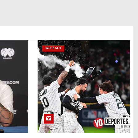
WHITE SOX