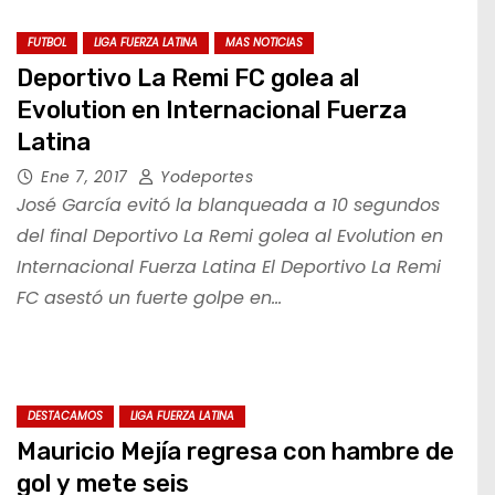
FUTBOL
LIGA FUERZA LATINA
MAS NOTICIAS
Deportivo La Remi FC golea al
Evolution en Internacional Fuerza
Latina
Ene 7, 2017
Yodeportes
José García evitó la blanqueada a 10 segundos
del final Deportivo La Remi golea al Evolution en
Internacional Fuerza Latina El Deportivo La Remi
FC asestó un fuerte golpe en…
DESTACAMOS
LIGA FUERZA LATINA
Mauricio Mejía regresa con hambre de
gol y mete seis