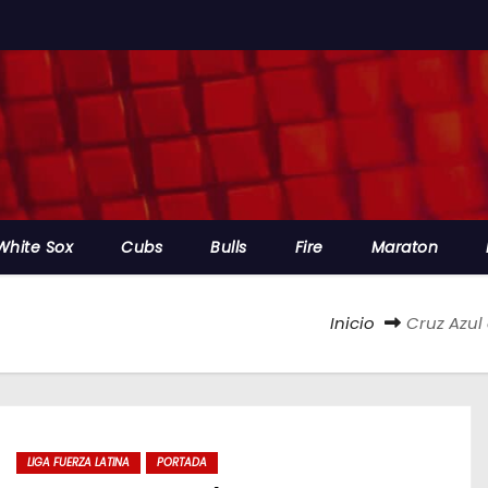
White Sox
Cubs
Bulls
Fire
Maraton
Inicio
Cruz Azul
LIGA FUERZA LATINA
PORTADA