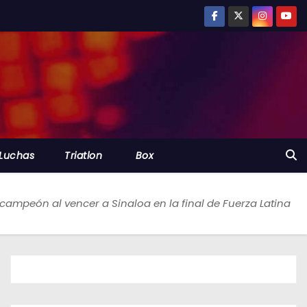
Luchas
Triatlon
Box
 campeón al vencer a Sinaloa en la final de Fuerza Latina