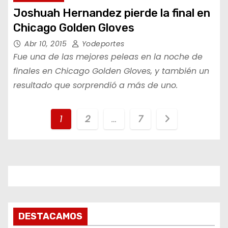
Joshuah Hernandez pierde la final en
Chicago Golden Gloves
Abr 10, 2015
Yodeportes
Fue una de las mejores peleas en la noche de
finales en Chicago Golden Gloves, y también un
resultado que sorprendió a más de uno.
P
1
2
…
7
a
g
i
n
DESTACAMOS
a