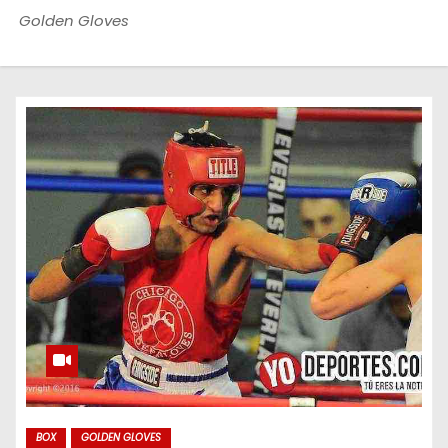
o
Golden Gloves
BOX
GOLDEN GLOVES