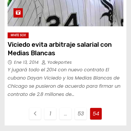
WHITE SOX
Viciedo evita arbitraje salarial con
Medias Blancas
Ene 13, 2014
Yodeportes
Y jugará todo el 2014 con nuevo contrato El
cubano Dayan Viciedo y los Medias Blancas de
Chicago se pusieron de acuerdo para firmar un
contrato de 2.8 millones de…
P
1
…
53
54
a