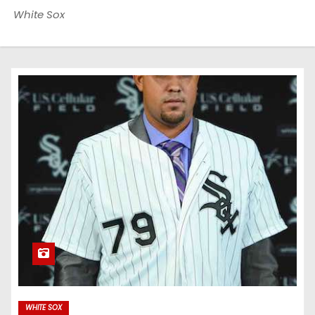
o
White Sox
WHITE SOX