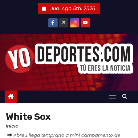
S
Jue. Ago 6th, 2026
a
l
t
a
r
a
l
c
o
n
t
e
White Sox
n
i
Inicio
d
Abreu llega temprano a mini campamento de