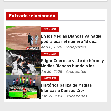
c
Entrada relacionada
i
ó
WHITE SOX
En los Medias Blancas ya nadie
n
podrá usar el número 13 de
Ozzie Guillén
Ago 8, 2026
Yodeportes
d
WHITE SOX
e
Edgar Quero se viste de héroe y
Medias Blancas hunde a los
e
Yankees de Nueva York en doce
Jul 30, 2026
Yodeportes
entradas
WHITE SOX
n
Histórica paliza de Medias
t
Blancas a Kansas City
Jun 27, 2026
Yodeportes
r