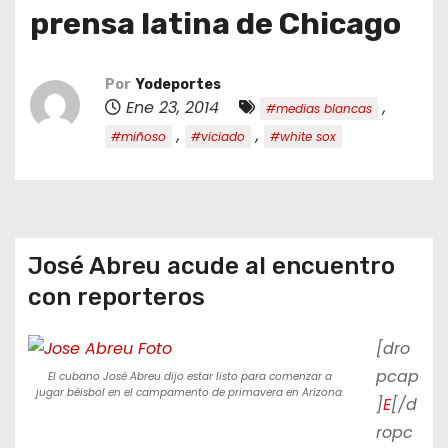
o
prensa latina de Chicago
Por
Yodeportes
Ene 23, 2014
,
#medias blancas
,
,
#miñoso
#viciado
#white sox
José Abreu acude al encuentro
con reporteros
[dro
pcap
El cubano José Abreu dijo estar listo para comenzar a
jugar béisbol en el campamento de primavera en Arizona.
]
E
[/d
ropc