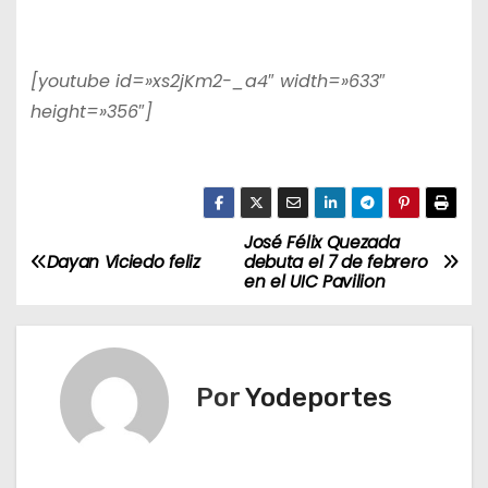
[youtube id=»xs2jKm2-_a4″ width=»633″
height=»356″]
José Félix Quezada
N
Dayan Viciedo feliz
debuta el 7 de febrero
en el UIC Pavilion
a
v
e
Por
Yodeportes
g
a