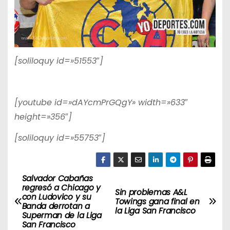
[soliloquy id=»51553″]
[youtube id=»dAYcmPrGQgY» width=»633″
height=»356″]
[soliloquy id=»55753″]
Salvador Cabañas
N
regresó a Chicago y
Sin problemas A&L
con Ludovico y su
a
Towings gana final en
Banda derrotan a
la Liga San Francisco
Superman de la Liga
v
San Francisco