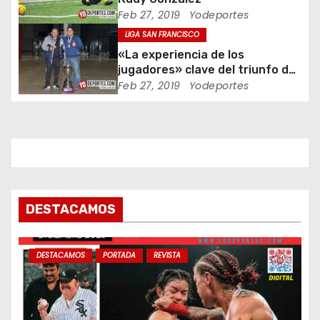
n
Feb 27, 2019
Yodeportes
t
LIGA SAN FRANCISCO
«La experiencia de los
r
jugadores» clave del triunfo de
La Palma al Boca Jr.
Feb 27, 2019
Yodeportes
a
d
a
s
DESTACAMOS
DESTACAMOS
PORTADA
REVISTA