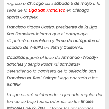
regresa a
Chicago
este
sábado 5 de mayo
a la
sede de la
Liga San Francisco
en
Chicago
Sports Complex.
Francisco «Paco» Castro, presidente de la Liga
San Francisco,
informa que el paraguayo
disputará un
amistoso y firma de autógrafos el
sábado de 7-10PM
en
35th y California.
Cabañas
jugará al lado de
Armando «Woody»
Sánchez y Sergio Rosas «El Sambitas»,
defendiendo la camiseta de la
Selección San
Francisco vs. Real Celaya
juego pactado a las
8:00PM
La liga estará celebrando su jornada regular del
torneo de bajo techo, además de las
finales
infantiles de 12-7PM,
y todos los aficionados