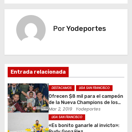
e
g
Por
Yodeportes
a
c
i
ó
Entrada relacionada
n
DESTACAMOS
LIGA SAN FRANCISCO
d
Ofrecen $8 mil para el campeón
de la Nueva Champions de los
e
Martes
Mar 2, 2019
Yodeportes
LIGA SAN FRANCISCO
e
«Es bonito ganarle al invicto»:
Rudy González