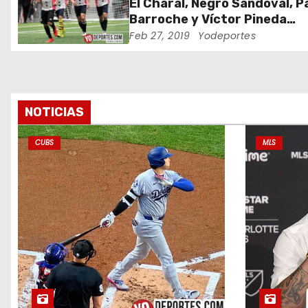
e
El Charal, Negro Sandoval, P
Barroche y Víctor Pineda
e
hundieron al Boca Jr.
Feb 27, 2019
Yodeportes
n
t
r
NOTICIAS
a
CUBS
MLS
d
a
s