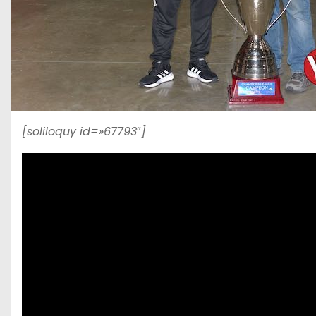
[soliloquy id=»67793″]