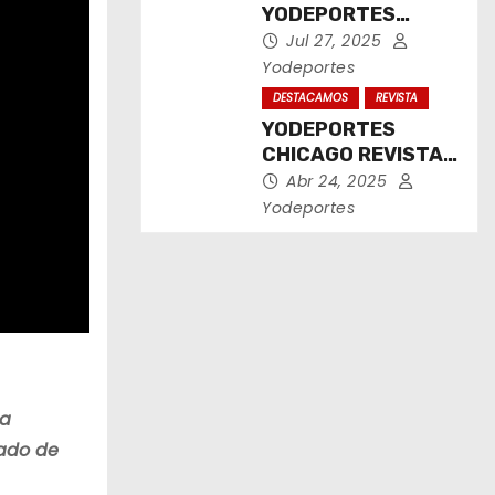
YODEPORTES
CHICAGO JULIO
Jul 27, 2025
2025
Yodeportes
DESTACAMOS
REVISTA
YODEPORTES
CHICAGO REVISTA
IMPRESA ABRIL
Abr 24, 2025
2025
Yodeportes
La
lado de