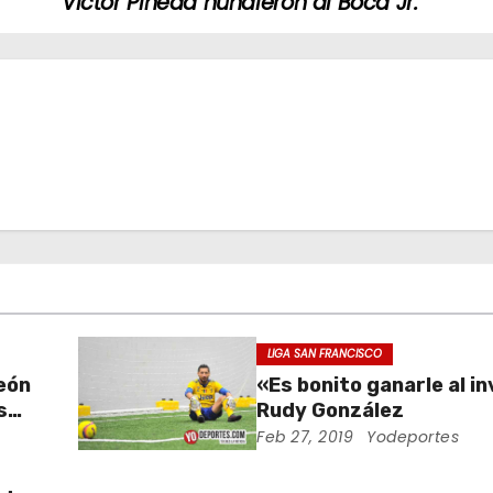
Víctor Pineda hundieron al Boca Jr.
LIGA SAN FRANCISCO
eón
«Es bonito ganarle al in
s
Rudy González
Feb 27, 2019
Yodeportes