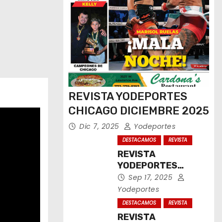
REVISTA YODEPORTES
CHICAGO DICIEMBRE 2025
Dic 7, 2025
Yodeportes
DESTACAMOS
REVISTA
REVISTA
YODEPORTES
CHICAGO
Sep 17, 2025
SEPTIEMBRE 2025
Yodeportes
DESTACAMOS
REVISTA
REVISTA