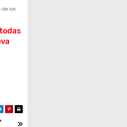
 de los
 todas
eva
y