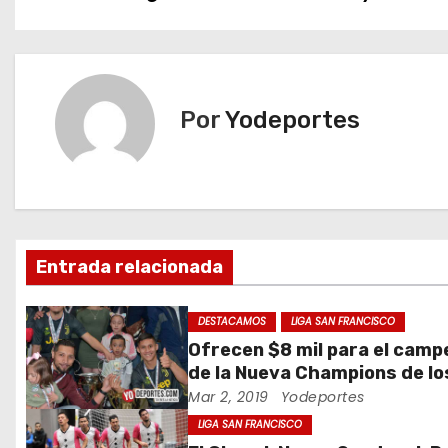
a
v
e
Por
Yodeportes
g
a
c
Entrada relacionada
i
ó
DESTACAMOS
LIGA SAN FRANCISCO
Ofrecen $8 mil para el camp
n
de la Nueva Champions de lo
Martes
Mar 2, 2019
Yodeportes
d
LIGA SAN FRANCISCO