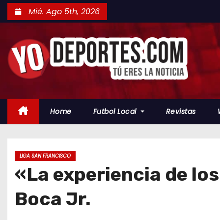
S
Mié. Ago 5th, 2026
a
l
t
a
r
a
l
Home
Futbol Local
Revistas
c
o
n
t
LIGA SAN FRANCISCO
«La experiencia de los
e
n
Boca Jr.
i
d