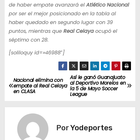
de haber empate avanzará el
Atlético Nacional
por ser el mejor posicionado en la tabla al
haber quedado en segundo lugar con 39
puntos, mientras que
Real Celaya
ocupó el
séptimo con 28.
[soliloquy id=»46988″]
Así le ganó Guanajuato
N
Nacional elimina con
al Deportivo Morelos en
empate al Real Celaya
la 5 de Mayo Soccer
a
en CLASA
League
v
e
Por
Yodeportes
g