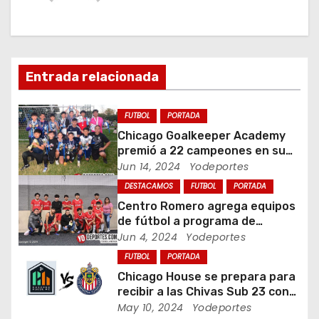
a
c
i
Entrada relacionada
ó
FUTBOL
PORTADA
n
Chicago Goalkeeper Academy
premió a 22 campeones en su
d
torneo de porteros
Jun 14, 2024
Yodeportes
DESTACAMOS
FUTBOL
PORTADA
e
Centro Romero agrega equipos
e
de fútbol a programa de
jóvenes en Chicago
Jun 4, 2024
Yodeportes
n
FUTBOL
PORTADA
Chicago House se prepara para
t
recibir a las Chivas Sub 23 con
visorias incluidas
May 10, 2024
Yodeportes
r