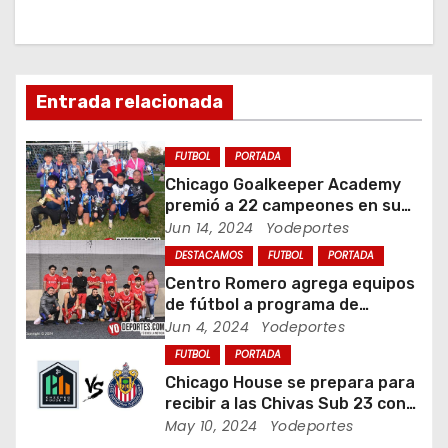
c
i
Entrada relacionada
ó
n
FUTBOL
PORTADA
Chicago Goalkeeper Academy
d
premió a 22 campeones en su
torneo de porteros
Jun 14, 2024
Yodeportes
e
DESTACAMOS
FUTBOL
PORTADA
e
Centro Romero agrega equipos
de fútbol a programa de
n
jóvenes en Chicago
Jun 4, 2024
Yodeportes
FUTBOL
PORTADA
t
Chicago House se prepara para
recibir a las Chivas Sub 23 con
r
visorias incluidas
May 10, 2024
Yodeportes