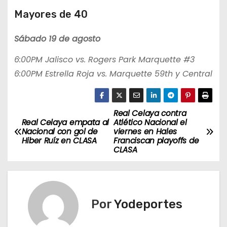
Mayores de 40
Sábado 19 de agosto
6:00PM Jalisco vs. Rogers Park Marquette #3
6:00PM Estrella Roja vs. Marquette 59th y Central
Real Celaya contra
N
Real Celaya empata al
Atlético Nacional el
Nacional con gol de
viernes en Hales
a
Hiber Ruíz en CLASA
Franciscan playoffs de
CLASA
v
e
g
Por
Yodeportes
a