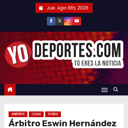
S
Jue. Ago 6th, 2026
a
l
t
a
r
a
l
c
o
n
t
e
n
ARBITROS
CLASA
FUTBOL
i
Árbitro Eswin Hernández
d