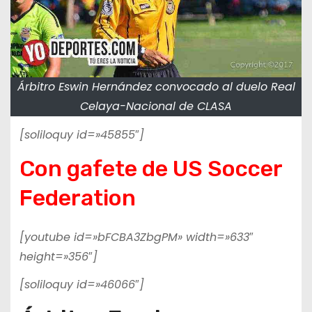
Árbitro Eswin Hernández convocado al duelo Real
Celaya-Nacional de CLASA
[soliloquy id=»45855″]
Con gafete de US Soccer
Federation
[youtube id=»bFCBA3ZbgPM» width=»633″
height=»356″]
[soliloquy id=»46066″]