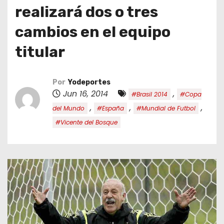
o
realizará dos o tres
cambios en el equipo
titular
Por
Yodeportes
Jun 16, 2014
,
#Brasil 2014
#Copa
,
,
,
del Mundo
#España
#Mundial de Futbol
#Vicente del Bosque