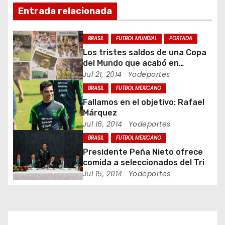
Entrada relacionada
i
ó
BRASIL
FUTBOL MUNDIAL
PORTADA
Los tristes saldos de una Copa
n
del Mundo que acabó en
pesadilla
Jul 21, 2014
Yodeportes
d
BRASIL
FUTBOL MEXICANO
e
Fallamos en el objetivo: Rafael
Márquez
e
Jul 16, 2014
Yodeportes
BRASIL
FUTBOL MEXICANO
n
Presidente Peña Nieto ofrece
t
comida a seleccionados del Tri
Jul 15, 2014
Yodeportes
r
a