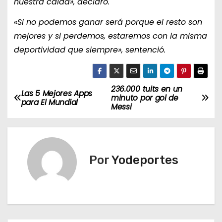
nuestra caída», declaró.
«Si no podemos ganar será porque el resto son
mejores y si perdemos, estaremos con la misma
deportividad que siempre», sentenció.
236.000 tuits en un
N
Las 5 Mejores Apps
minuto por gol de
para El Mundial
Messi
a
v
e
Por
Yodeportes
g
a
c