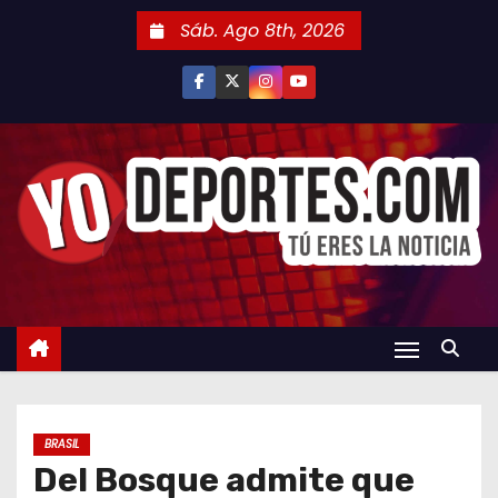
S
Sáb. Ago 8th, 2026
a
l
t
a
r
a
l
c
o
n
t
e
n
BRASIL
i
Del Bosque admite que
d