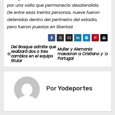
por una valla que permanecía desatendida.
De entre esas treinta personas, nueve fueron
detenidas dentro del perímetro del estadio,
pero fueron puestas en libertad.
Del Bosque admite que
N
Muller y Alemania
realizará dos o tres
masacran a Cristiano y
cambios en el equipo
a
Portugal
titular
v
e
Por
Yodeportes
g
a
c