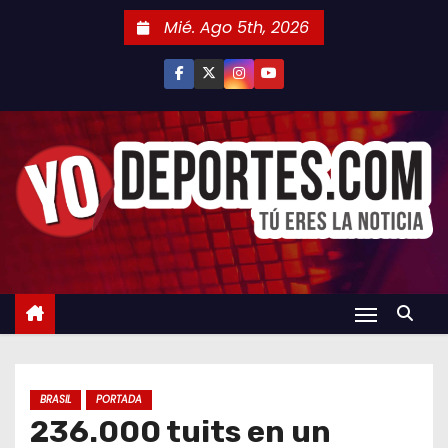
S
Mié. Ago 5th, 2026
a
l
t
a
r
a
l
c
o
n
t
e
n
BRASIL
PORTADA
i
236.000 tuits en un
d