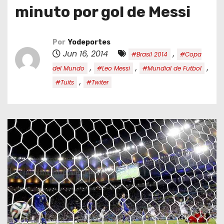
o
minuto por gol de Messi
Por
Yodeportes
Jun 16, 2014
,
#Brasil 2014
#Copa
,
,
,
del Mundo
#Leo Messi
#Mundial de Futbol
,
#Tuits
#Twiter