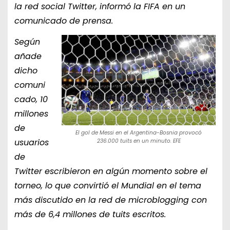
la red social Twitter, informó la FIFA en un
comunicado de prensa.
Según
añade
dicho
comuni
cado, 10
millones
de
El gol de Messi en el Argentina-Bosnia provocó
usuarios
236.000 tuits en un minuto. EFE
de
Twitter escribieron en algún momento sobre el
torneo, lo que convirtió el Mundial en el tema
más discutido en la red de microblogging con
más de 6,4 millones de tuits escritos.