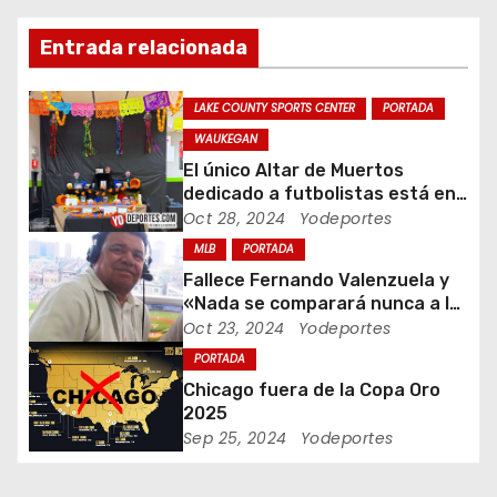
i
Entrada relacionada
ó
LAKE COUNTY SPORTS CENTER
PORTADA
n
WAUKEGAN
El único Altar de Muertos
d
dedicado a futbolistas está en
Waukegan Indoor
Oct 28, 2024
Yodeportes
e
MLB
PORTADA
e
Fallece Fernando Valenzuela y
«Nada se comparará nunca a la
n
Fernandomania» dijo Jaime
Oct 23, 2024
Yodeportes
Jarrin
t
PORTADA
Chicago fuera de la Copa Oro
r
2025
Sep 25, 2024
Yodeportes
a