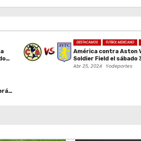
DESTACAMOS
FUTBOL MEXICANO
da
América contra Aston Vi
ados
Soldier Field el sábado 
ra
agosto
Abr 25, 2024
Yodeportes
erá