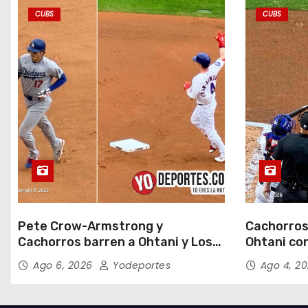
a
CUBS
CUBS
d
a
s
Pete Crow-Armstrong y
Cachorros
Cachorros barren a Ohtani y Los
Ohtani con
Dodgers
Field
Ago 6, 2026
Yodeportes
Ago 4, 2