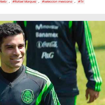
,
,
,
Nieto
#Rafael Marquez
#seleccion mexicana
#Tri