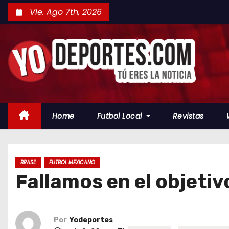
S
Vie. Ago 7th, 2026
a
l
t
a
r
a
l
Home
Futbol Local
Revistas
c
o
n
t
BRASIL
FUTBOL MEXICANO
Fallamos en el objeti
e
n
i
d
Por
Yodeportes