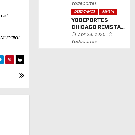
2025
Yodeportes
DESTACAMOS
REVISTA
 el
YODEPORTES
CHICAGO REVISTA
IMPRESA ABRIL
Abr 24, 2025
l Mundial
2025
Yodeportes