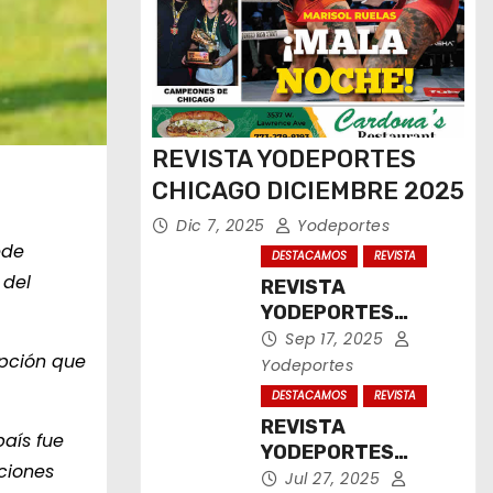
REVISTA YODEPORTES
CHICAGO DICIEMBRE 2025
Dic 7, 2025
Yodeportes
ede
DESTACAMOS
REVISTA
 del
REVISTA
YODEPORTES
CHICAGO
Sep 17, 2025
epción que
SEPTIEMBRE 2025
Yodeportes
DESTACAMOS
REVISTA
REVISTA
aís fue
YODEPORTES
ciones
CHICAGO JULIO
Jul 27, 2025