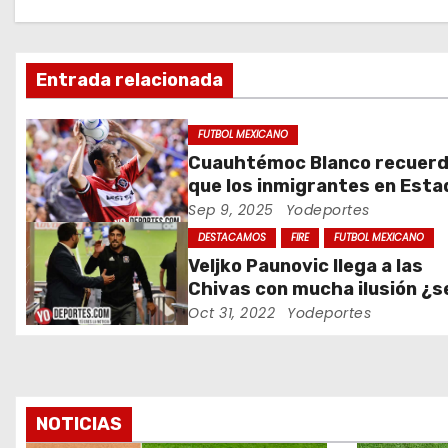
a
c
Entrada relacionada
i
ó
FUTBOL MEXICANO
Cuauhtémoc Blanco recuer
n
que los inmigrantes en Est
Unidos son gente trabajado
Sep 9, 2025
Yodeportes
d
DESTACAMOS
FIRE
FUTBOL MEXICANO
e
Veljko Paunovic llega a las
Chivas con mucha ilusión ¿s
e
suficiente?
Oct 31, 2022
Yodeportes
n
t
r
NOTICIAS