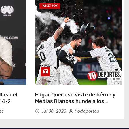
WHITE SOX
las del
Edgar Quero se viste de héroe y
 4-2
Medias Blancas hunde a los
Yankees de Nueva York en doce
es
Jul 30, 2026
Yodeportes
entradas