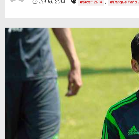
Jul 16, 2014
,
#Brasil 2014
#Enrique Peña 
o