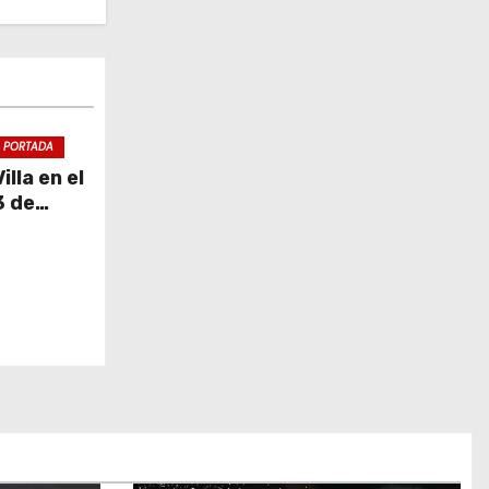
PORTADA
lla en el
3 de