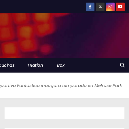
Luchas
Triatlon
Box
eportiva Fantástica inaugura temporada en Melrose Park