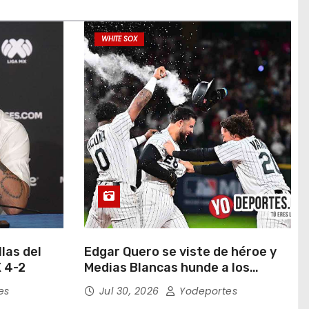
WHITE SOX
las del
Edgar Quero se viste de héroe y
 4-2
Medias Blancas hunde a los
Yankees de Nueva York en doce
es
Jul 30, 2026
Yodeportes
entradas