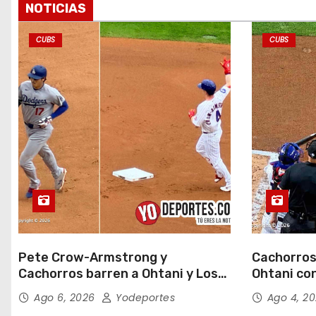
NOTICIAS
CUBS
CUBS
Pete Crow-Armstrong y
Cachorros
Cachorros barren a Ohtani y Los
Ohtani con
Dodgers
Field
Ago 6, 2026
Yodeportes
Ago 4, 2