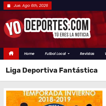
S
Jue. Ago 6th, 2026
a
l
t
a
r
a
l
Home
Futbol Local
Revistas
c
o
Liga Deportiva Fantástica
n
t
e
n
i
d