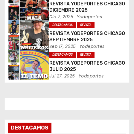
n
REVISTA YODEPORTES CHICAGO
DICIEMBRE 2025
d
Dic 7, 2025
Yodeportes
DESTACAMOS
REVISTA
e
REVISTA YODEPORTES CHICAGO
e
SEPTIEMBRE 2025
Sep 17, 2025
Yodeportes
n
DESTACAMOS
REVISTA
REVISTA YODEPORTES CHICAGO
t
JULIO 2025
Jul 27, 2025
Yodeportes
r
a
d
a
s
DESTACAMOS