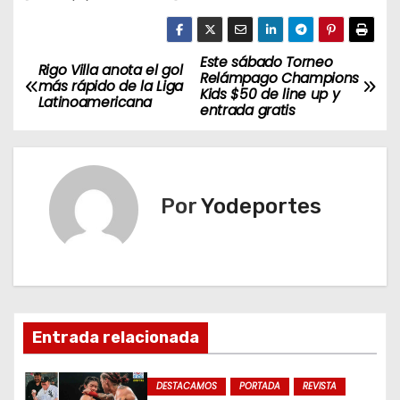
Este sábado Torneo
N
Rigo Villa anota el gol
Relámpago Champions
más rápido de la Liga
Kids $50 de line up y
a
Latinoamericana
entrada gratis
v
e
Por
Yodeportes
g
a
c
i
Entrada relacionada
ó
DESTACAMOS
PORTADA
REVISTA