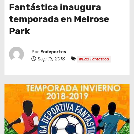
o
Fantástica inaugura
temporada en Melrose
Park
Por
Yodeportes
Sep 13, 2018
#Liga Fantástica