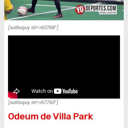
[soliloquy id=»63768″]
[soliloquy id=»67793″]
Odeum de Villa Park