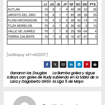
[soliloquy id=»62203″]
Ganaron los Douglas
La Bamba golea y sigue
N
Boys con goles de Rudy
subiendo en la tabla de
Lara y Dagoberto Girón
la Liga 5 de Mayo
a
v