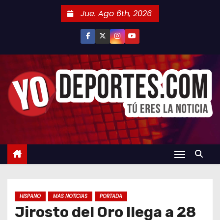
S
Jue. Ago 6th, 2026
a
l
t
a
r
a
l
c
o
n
t
e
n
HISPANO
MAS NOTICIAS
PORTADA
i
Jirosto del Oro llega a 28
d