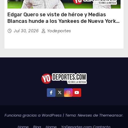
Edgar Quero se viste de héroe y Medias
Blancas hunde a los Yankees de Nueva York
en doce entradas
Jul 30, 2026
Yodeportes
Funciona gracias a WordPress
|
Tema:
Newses
de
Themeansar
.
Home
Blog
Home
YoDeportes.com Contacto