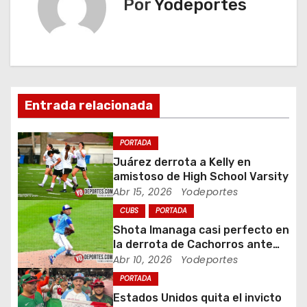
e
Por
Yodeportes
g
a
c
Entrada relacionada
i
ó
PORTADA
Juárez derrota a Kelly en
n
amistoso de High School Varsity
Abr 15, 2026
Yodeportes
d
CUBS
PORTADA
e
Shota Imanaga casi perfecto en
la derrota de Cachorros ante
e
Piratas
Abr 10, 2026
Yodeportes
PORTADA
n
Estados Unidos quita el invicto