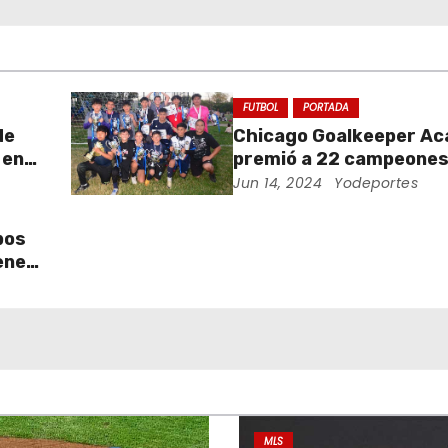
FUTBOL
PORTADA
de
Chicago Goalkeeper A
 en
premió a 22 campeones
torneo de porteros
Jun 14, 2024
Yodeportes
pos
enes
MLS