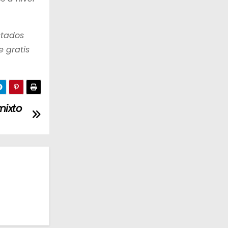
stados
 gratis
mixto