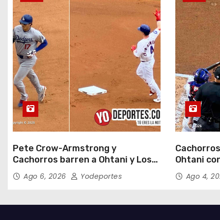
d
a
s
Pete Crow-Armstrong y
Cachorros
Cachorros barren a Ohtani y Los
Ohtani con
Dodgers
Field
Ago 6, 2026
Yodeportes
Ago 4, 2