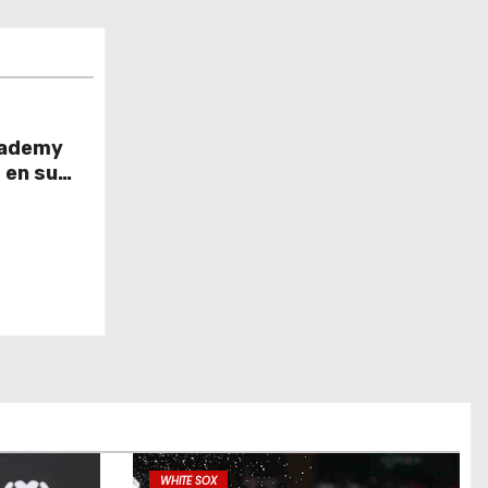
cademy
 en su
WHITE SOX