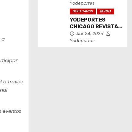
2025
Yodeportes
DESTACAMOS
REVISTA
YODEPORTES
CHICAGO REVISTA
IMPRESA ABRIL
Abr 24, 2025
 a
2025
Yodeportes
rticipan
l a través
onal
s eventos