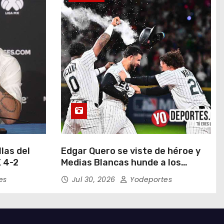
las del
Edgar Quero se viste de héroe y
 4-2
Medias Blancas hunde a los
Yankees de Nueva York en doce
es
Jul 30, 2026
Yodeportes
entradas