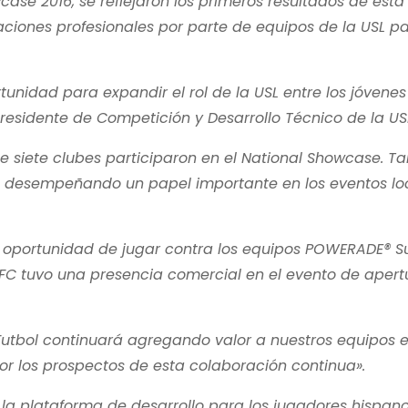
se 2016, se reflejaron los primeros resultados de esta
aciones profesionales por parte de equipos de la USL p
unidad para expandir el rol de la USL entre los jóvenes
esidente de Competición y Desarrollo Técnico de la US
e siete clubes participaron en el National Showcase. T
an desempeñando un papel importante en los eventos lo
la oportunidad de jugar contra los equipos POWERADE® 
 FC tuvo una presencia comercial en el evento de apert
 Futbol continuará agregando valor a nuestros equipos 
or los prospectos de esta colaboración continua».
la plataforma de desarrollo para los jugadores hispano