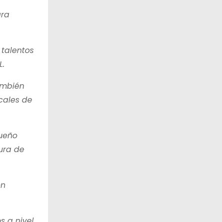
ara
 talentos
L.
ambién
cales de
Sueño
ura de
en
s a nivel