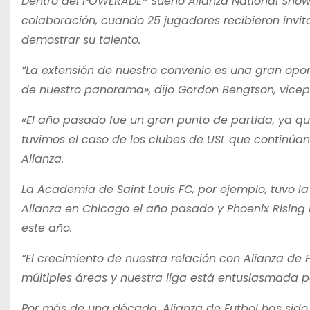
Dentro del POWERADE® Sueño Alianza National Showca
colaboración, cuando 25 jugadores recibieron invit
demostrar su talento.
“La extensión de nuestro convenio es una gran oport
de nuestro panorama», dijo Gordon Bengtson, vicepr
«El año pasado fue un gran punto de partida, ya qu
tuvimos el caso de los clubes de USL que continú
Alianza.
La Academia de Saint Louis FC, por ejemplo, tuvo 
Alianza en Chicago el año pasado y Phoenix Rising
este año.
“El crecimiento de nuestra relación con Alianza de
múltiples áreas y nuestra liga está entusiasmada p
Por más de una década, Alianza de Futbol has sido 