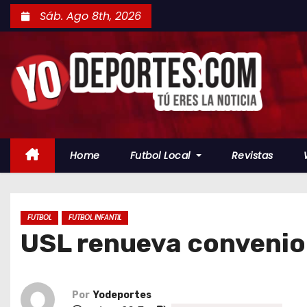
S
Sáb. Ago 8th, 2026
a
l
t
a
r
a
l
Home
Futbol Local
Revistas
c
o
n
t
FUTBOL
FUTBOL INFANTIL
USL renueva convenio 
e
n
i
d
Por
Yodeportes