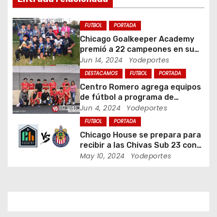
i
ó
FUTBOL
PORTADA
Chicago Goalkeeper Academy
n
premió a 22 campeones en su
torneo de porteros
Jun 14, 2024
Yodeportes
d
DESTACAMOS
FUTBOL
PORTADA
e
Centro Romero agrega equipos
de fútbol a programa de
e
jóvenes en Chicago
Jun 4, 2024
Yodeportes
FUTBOL
PORTADA
n
Chicago House se prepara para
t
recibir a las Chivas Sub 23 con
visorias incluidas
May 10, 2024
Yodeportes
r
a
d