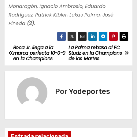
Mondragón, Ignacio Ambrosio, Eduardo
Rodríguez, Patrick Kibler, Lukas Palma, José
Pineda
(2).
Boca Jr. llega a la
La Palma rebasa al FC
N
marca perfecta 10-0-0
Studz en la Champions
en la Champions
de los Martes
a
v
e
Por
Yodeportes
g
a
c
Entrada relacionada