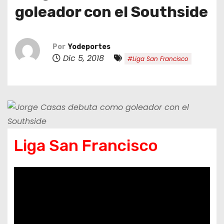
o
goleador con el Southside
Por
Yodeportes
Dic 5, 2018
#Liga San Francisco
Liga San Francisco