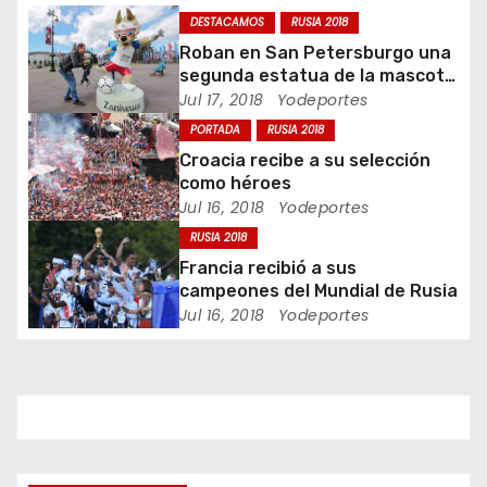
ó
DESTACAMOS
RUSIA 2018
n
Roban en San Petersburgo una
segunda estatua de la mascota
d
del Mundial 2018
Jul 17, 2018
Yodeportes
PORTADA
RUSIA 2018
e
Croacia recibe a su selección
e
como héroes
Jul 16, 2018
Yodeportes
n
RUSIA 2018
Francia recibió a sus
t
campeones del Mundial de Rusia
Jul 16, 2018
Yodeportes
r
a
d
a