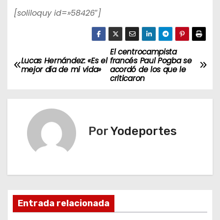
[soliloquy id=»58426″]
El centrocampista
N
Lucas Hernández: «Es el
francés Paul Pogba se
mejor día de mi vida»
acordó de los que le
a
criticaron
v
e
Por
Yodeportes
g
a
c
i
Entrada relacionada