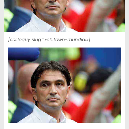
[soliloquy slug=»chitown-mundial»]