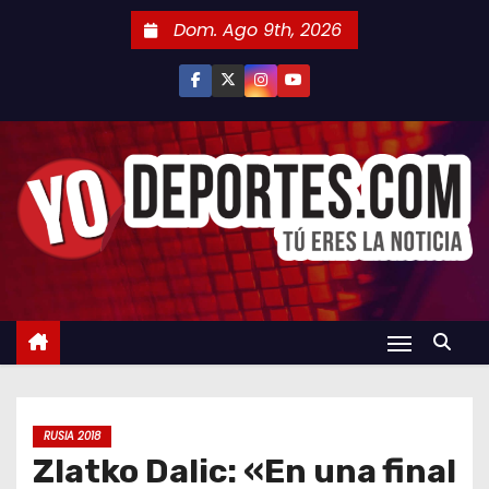
S
Dom. Ago 9th, 2026
a
l
t
a
r
a
l
c
o
n
t
e
n
RUSIA 2018
i
Zlatko Dalic: «En una final
d