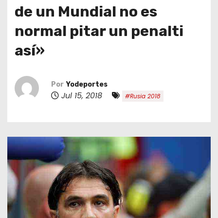
o
de un Mundial no es
normal pitar un penalti
así»
Por
Yodeportes
Jul 15, 2018
#Rusia 2018