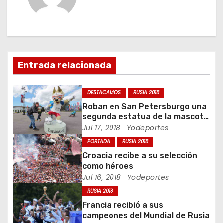
g
a
c
i
Entrada relacionada
ó
DESTACAMOS
RUSIA 2018
n
Roban en San Petersburgo una
segunda estatua de la mascota
d
del Mundial 2018
Jul 17, 2018
Yodeportes
PORTADA
RUSIA 2018
e
Croacia recibe a su selección
e
como héroes
Jul 16, 2018
Yodeportes
n
RUSIA 2018
Francia recibió a sus
t
campeones del Mundial de Rusia