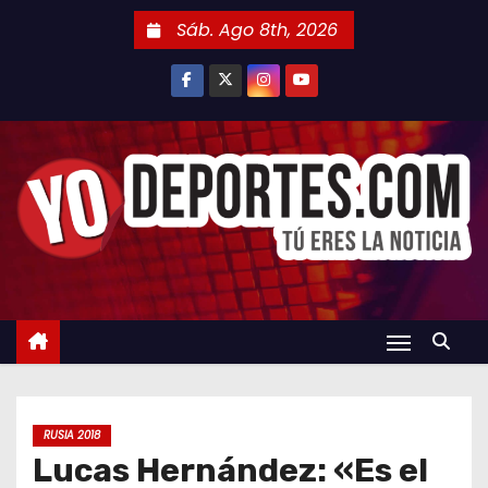
S
Sáb. Ago 8th, 2026
a
l
t
a
r
a
l
c
o
n
t
e
n
RUSIA 2018
i
Lucas Hernández: «Es el
d