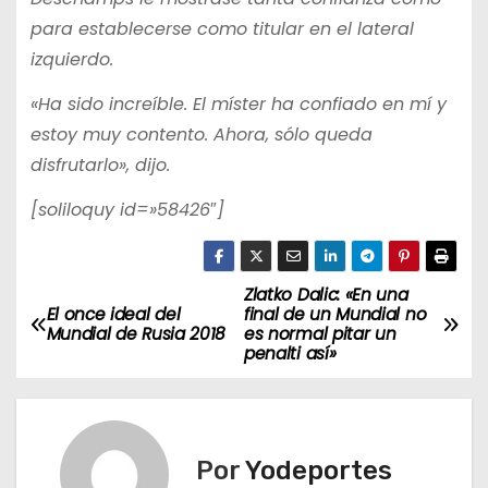
para establecerse como titular en el lateral
izquierdo.
«Ha sido increíble. El míster ha confiado en mí y
estoy muy contento. Ahora, sólo queda
disfrutarlo», dijo.
[soliloquy id=»58426″]
Zlatko Dalic: «En una
N
El once ideal del
final de un Mundial no
Mundial de Rusia 2018
es normal pitar un
a
penalti así»
v
e
Por
Yodeportes