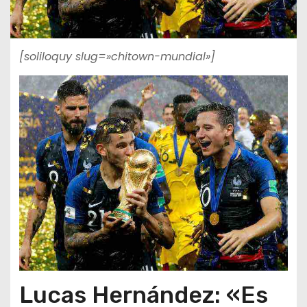
[soliloquy slug=»chitown-mundial»]
Lucas Hernández: «Es