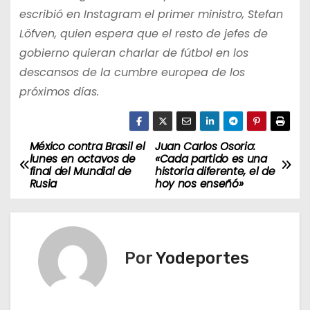
escribió en Instagram el primer ministro, Stefan
Löfven, quien espera que el resto de jefes de
gobierno quieran charlar de fútbol en los
descansos de la cumbre europea de los
próximos días.
México contra Brasil el
Juan Carlos Osorio:
N
lunes en octavos de
«Cada partido es una
final del Mundial de
historia diferente, el de
a
Rusia
hoy nos enseñó»
v
e
Por
Yodeportes
g
a