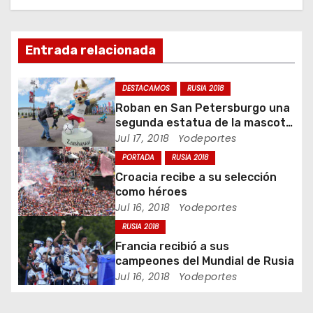
c
i
Entrada relacionada
ó
DESTACAMOS
RUSIA 2018
n
Roban en San Petersburgo una
segunda estatua de la mascota
d
del Mundial 2018
Jul 17, 2018
Yodeportes
PORTADA
RUSIA 2018
e
Croacia recibe a su selección
e
como héroes
Jul 16, 2018
Yodeportes
n
RUSIA 2018
Francia recibió a sus
t
campeones del Mundial de Rusia
Jul 16, 2018
Yodeportes
r
a