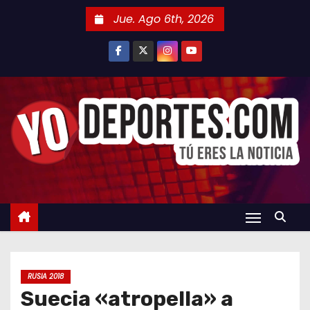
S
Jue. Ago 6th, 2026
a
l
t
a
r
a
l
c
o
n
t
e
n
RUSIA 2018
i
Suecia «atropella» a
d