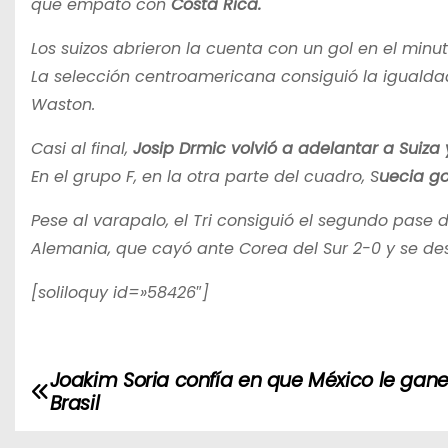
que empató con
Costa Rica.
Los suizos abrieron la cuenta con un gol en el minu
La selección centroamericana consiguió la igualdad
Waston.
Casi al final,
Josip Drmic volvió a adelantar a Suiza 
En el grupo F, en la otra parte del cuadro, S
uecia go
Pese al varapalo, el Tri consiguió el segundo pase 
Alemania, que cayó ante Corea del Sur 2-0 y se de
[soliloquy id=»58426″]
Joakim Soria confía en que México le gane
N
Brasil
a