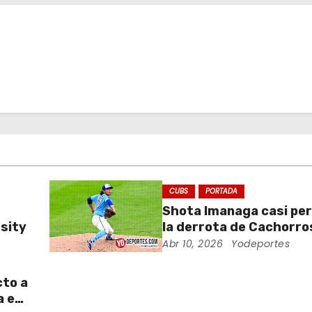
CUBS
PORTADA
Shota Imanaga casi pe
sity
la derrota de Cachorro
Piratas
Abr 10, 2026
Yodeportes
cto a
a en