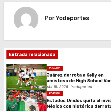
v
e
Por
Yodeportes
g
a
c
Entrada relacionada
i
ó
PORTADA
Juárez derrota a Kelly en
n
amistoso de High School Var
Abr 15, 2026
Yodeportes
d
PORTADA
e
Estados Unidos quita el invi
México con histórica derrot
e