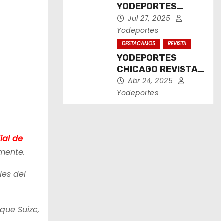
YODEPORTES
CHICAGO JULIO
Jul 27, 2025
2025
Yodeportes
DESTACAMOS
REVISTA
YODEPORTES
CHICAGO REVISTA
IMPRESA ABRIL
Abr 24, 2025
2025
Yodeportes
ial de
mente.
es del
que Suiza,