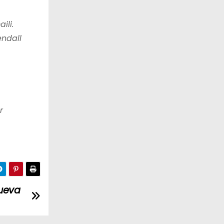
ili.
endall
r
nueva