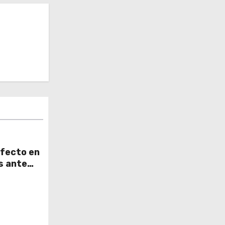
rfecto en
s ante