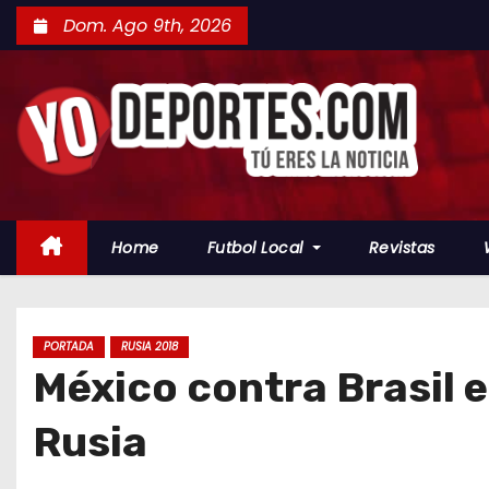
S
Dom. Ago 9th, 2026
a
l
t
a
r
a
l
Home
Futbol Local
Revistas
c
o
n
t
PORTADA
RUSIA 2018
México contra Brasil e
e
n
Rusia
i
d