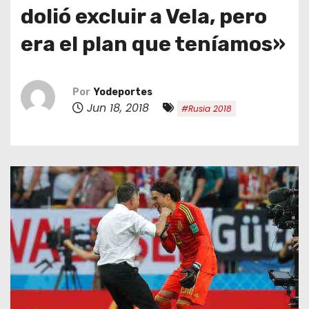
o
dolió excluir a Vela, pero
era el plan que teníamos»
Por
Yodeportes
Jun 18, 2018
#Rusia 2018