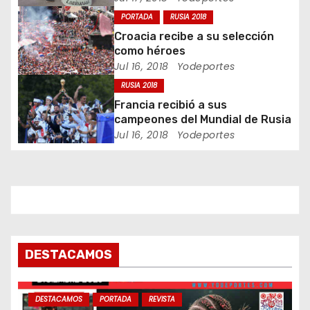
PORTADA
RUSIA 2018
e
Croacia recibe a su selección
e
como héroes
Jul 16, 2018
Yodeportes
n
RUSIA 2018
Francia recibió a sus
t
campeones del Mundial de Rusia
Jul 16, 2018
Yodeportes
r
a
d
a
s
DESTACAMOS
DESTACAMOS
PORTADA
REVISTA