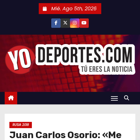
S
Mié. Ago 5th, 2026
a
l
t
a
r
a
l
c
o
n
t
e
n
RUSIA 2018
i
Juan Carlos Osorio: «Me
d