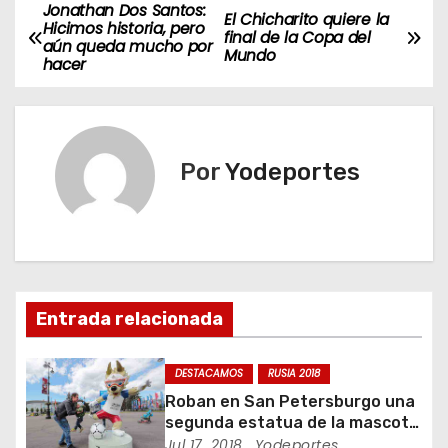
Jonathan Dos Santos:
N
El Chicharito quiere la
Hicimos historia, pero
final de la Copa del
aún queda mucho por
a
Mundo
hacer
v
e
Por
Yodeportes
g
a
c
i
Entrada relacionada
ó
DESTACAMOS
RUSIA 2018
n
Roban en San Petersburgo una
segunda estatua de la mascota
d
del Mundial 2018
Jul 17, 2018
Yodeportes