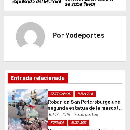
a
expulsado del Mundial
se sabe llevar
v
e
Por
Yodeportes
g
a
c
i
Entrada relacionada
ó
DESTACAMOS
RUSIA 2018
n
Roban en San Petersburgo una
segunda estatua de la mascota
d
del Mundial 2018
Jul 17, 2018
Yodeportes
PORTADA
RUSIA 2018
e