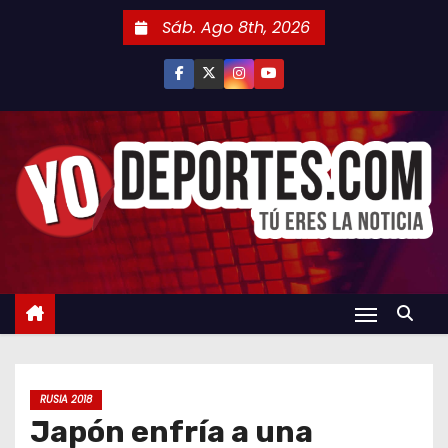
S
Sáb. Ago 8th, 2026
a
l
t
a
r
a
l
c
o
n
t
e
n
RUSIA 2018
i
Japón enfría a una
d