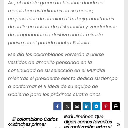
Así, el nutrido grupo de hinchas donde se
mezclaban estudiantes en su receso,
empresarios de camino al trabajo, habitantes
de calle en busca de distracción y vendedores
de empanadas se deshizo con la mirada
puesta en el partido contra Polonia.
Ese día los colombianos volverán a unirse
vestidos de amarillo pensando en la
continuidad de su selección en el Mundial
mientras el presidente electo dedica su tiempo
a conformar el 11 ideal de su equipo de
Gobierno para los próximos cuatro años.
Raúl Jiménez: Que
N
El colombiano Carlos
digan somos favoritos
Sánchez primer
es motivación extra si