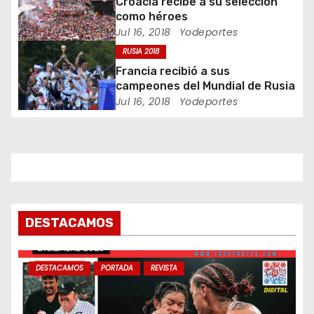
Croacia recibe a su selección
e
como héroes
Jul 16, 2018
Yodeportes
n
RUSIA 2018
Francia recibió a sus
t
campeones del Mundial de Rusia
Jul 16, 2018
Yodeportes
r
a
d
a
s
DESTACAMOS
DESTACAMOS
PORTADA
REVISTA