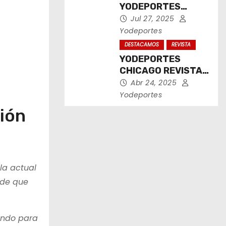
YODEPORTES
CHICAGO JULIO
Jul 27, 2025
2025
Yodeportes
DESTACAMOS
REVISTA
YODEPORTES
CHICAGO REVISTA
IMPRESA ABRIL
Abr 24, 2025
2025
Yodeportes
ión
la actual
 de que
ando para