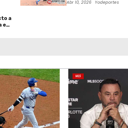
Piratas
Abr 10, 2026
Yodeportes
cto a
a en
MLS