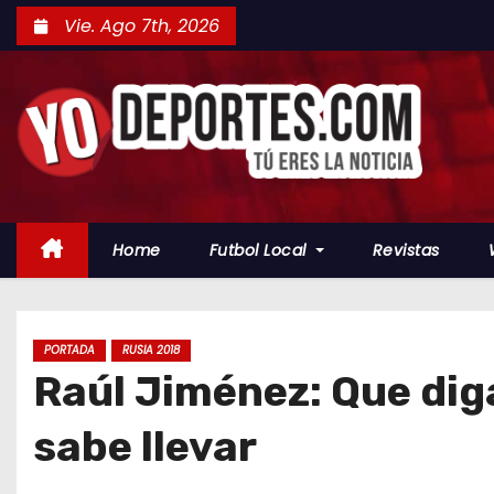
S
Vie. Ago 7th, 2026
a
l
t
a
r
a
l
Home
Futbol Local
Revistas
c
o
n
t
PORTADA
RUSIA 2018
Raúl Jiménez: Que dig
e
n
sabe llevar
i
d