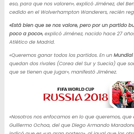
eso, para que nos valoren», explicó Jiménez, del B
cedido en el Wolverhampton Wanderers, recién regr
«Está bien que se nos valore, pero por un partido bu
poco a poco»,
explicó Jiménez, nacido hace 27 años
Atlético de Madrid.
«Queremos ganar todos los partidos. En un
Mundial
quedan dos rivales (Corea del Sur y Suecia) que son
que se tienen que jugar», manifestó Jiménez.
«Nosotros nos enfocamos en lo que queremos, que es
Guillermo Ochoa, del que Diego Armando Maradona 
indicó que es «un gran portero», al igual que los ot