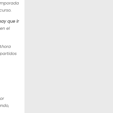
 temporada
curso.
hay que ir
en el
 Ahora
 partidos
or
undo,