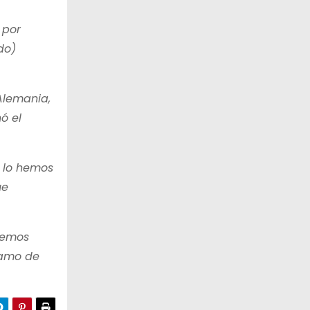
 por
do)
Alemania,
ó el
s lo hemos
ue
hemos
namo de