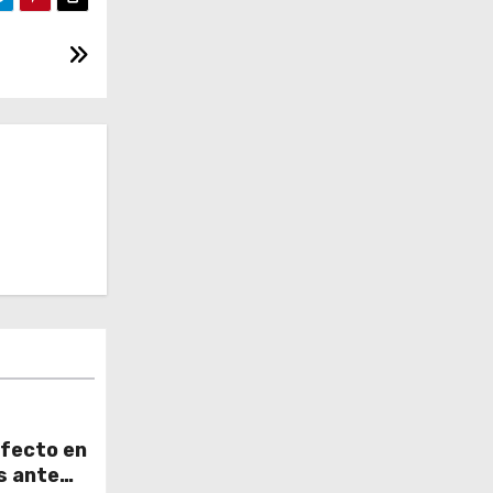
rfecto en
s ante