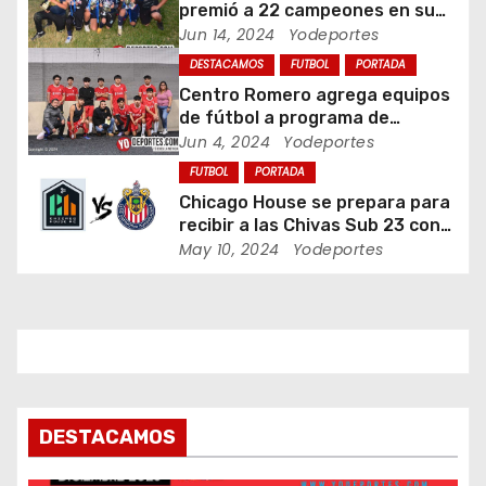
premió a 22 campeones en su
e
torneo de porteros
Jun 14, 2024
Yodeportes
DESTACAMOS
FUTBOL
PORTADA
e
Centro Romero agrega equipos
de fútbol a programa de
n
jóvenes en Chicago
Jun 4, 2024
Yodeportes
t
FUTBOL
PORTADA
Chicago House se prepara para
r
recibir a las Chivas Sub 23 con
visorias incluidas
May 10, 2024
Yodeportes
a
d
a
s
DESTACAMOS