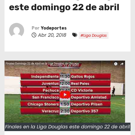
o
este domingo 22 de abril
Por
Yodeportes
Abr 20, 2018
#Liga Douglas
Finales en la Liga Douglas este domingo 22 de abril