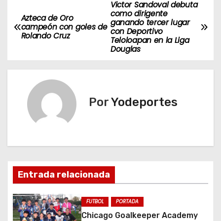
Victor Sandoval debuta
N
como dirigente
Azteca de Oro
ganando tercer lugar
a
campeón con goles de
con Deportivo
Rolando Cruz
Teloloapan en la Liga
v
Douglas
e
g
Por
Yodeportes
a
c
i
ó
Entrada relacionada
n
FUTBOL
PORTADA
d
Chicago Goalkeeper Academy