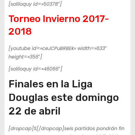
[soliloquy id=»50378″]
Torneo Invierno 2017-
2018
[youtube id=»ceJCPuBRBEk» width=»633″
height=»356″]
[soliloquy id=»46066″]
Finales en la Liga
Douglas este domingo
22 de abril
[dropcap]S[/dropcap]seis partidos pondrán fin