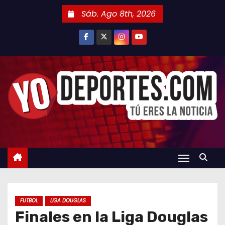
S
Sáb. Ago 8th, 2026
a
l
t
a
r
a
l
c
o
n
t
e
n
FUTBOL
LIGA DOUGLAS
i
Finales en la Liga Douglas
d