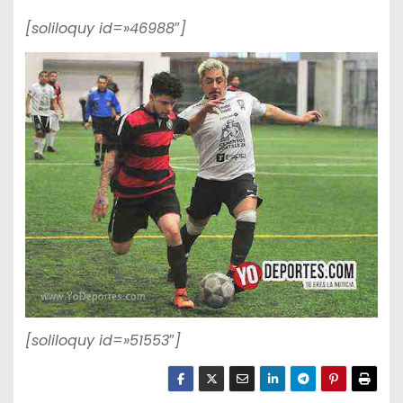
[soliloquy id=»46988″]
[soliloquy id=»51553″]