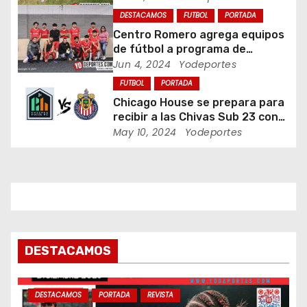
e
DESTACAMOS
FUTBOL
PORTADA
e
Centro Romero agrega equipos
de fútbol a programa de
n
jóvenes en Chicago
Jun 4, 2024
Yodeportes
FUTBOL
PORTADA
t
Chicago House se prepara para
recibir a las Chivas Sub 23 con
r
visorias incluidas
May 10, 2024
Yodeportes
a
d
a
s
DESTACAMOS
DESTACAMOS
PORTADA
REVISTA