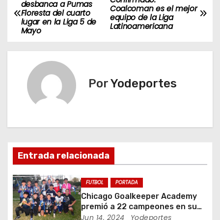
N
desbanca a Pumas
Coalcoman es el mejor
Floresta del cuarto
a
equipo de la Liga
lugar en la Liga 5 de
Latinoamericana
Mayo
v
e
g
Por
Yodeportes
a
c
i
Entrada relacionada
ó
n
FUTBOL
PORTADA
Chicago Goalkeeper Academy
d
premió a 22 campeones en su
torneo de porteros
Jun 14, 2024
Yodeportes