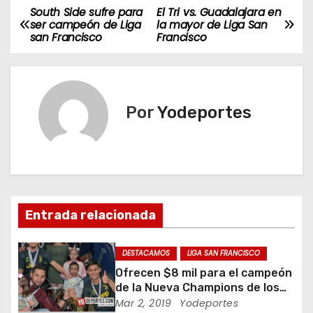
South Side sufre para
El Tri vs. Guadalajara en
N
ser campeón de Liga
la mayor de Liga San
san Francisco
Francisco
a
v
e
Por
Yodeportes
g
a
c
Entrada relacionada
i
ó
DESTACAMOS
LIGA SAN FRANCISCO
Ofrecen $8 mil para el campeón
n
de la Nueva Champions de los
Martes
Mar 2, 2019
Yodeportes