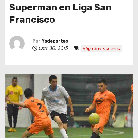
o
Superman en Liga San
Francisco
Por
Yodeportes
Oct 30, 2015
#Liga San Francisco