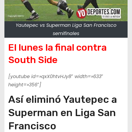
Yautepec vs Superman Liga San Francisco
semifinales
El lunes la final contra
South Side
[youtube id=»qxX0htvHJy8″ width=»633″
height=»356″]
Así eliminó Yautepec a
Superman en Liga San
Francisco