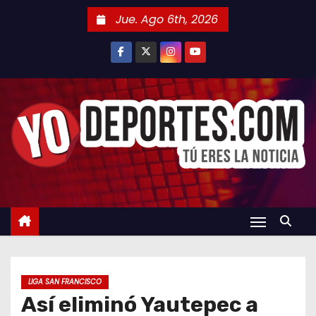
S
Jue. Ago 6th, 2026
a
l
t
a
r
a
l
c
o
n
t
e
n
LIGA SAN FRANCISCO
i
Así eliminó Yautepec a
d