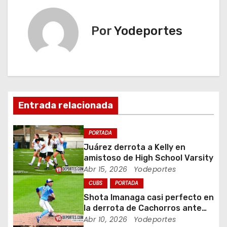
e
g
Por
Yodeportes
a
c
i
Entrada relacionada
ó
n
PORTADA
Juárez derrota a Kelly en
d
amistoso de High School Varsity
Abr 15, 2026
Yodeportes
e
CUBS
PORTADA
e
Shota Imanaga casi perfecto en
la derrota de Cachorros ante
n
Piratas
Abr 10, 2026
Yodeportes