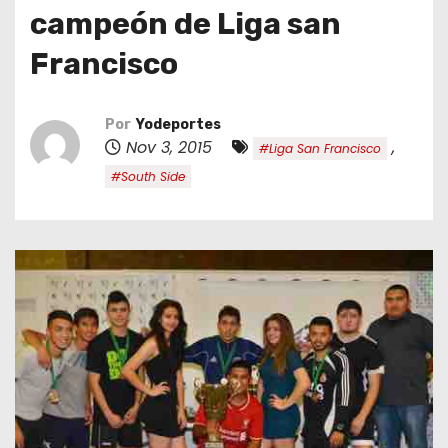
o
campeón de Liga san
Francisco
Por
Yodeportes
Nov 3, 2015
,
#Liga San Francisco
#South Side