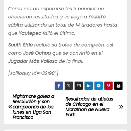
Como era de esperarse los 5 penales no
ofrecieron resultados, y se llegó a
muerte
súbita
utilizando un total de 14 tiradores hasta
que
Yautepec
falló el último.
South Side
recibió su trofeo de campeón, así
como
José Ochoa
que se convirtió en el
Jugador Más Valioso
de la final.
[soliloquy id=»32190″]
Nightmare golea a
N
Resultados de atletas
Revolución y son
de Chicago en el
campeonas de los
a
Marathon de Nueva
lunes en Liga San
York
Francisco
v