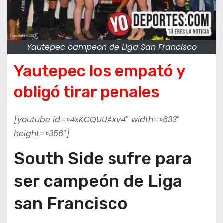
Yautepec campeon de Liga San Francisco
Yautepec los empató y
obligó tirar penales
[youtube id=»4xKCQUUAxv4″ width=»633″
height=»356″]
South Side sufre para
ser campeón de Liga
san Francisco