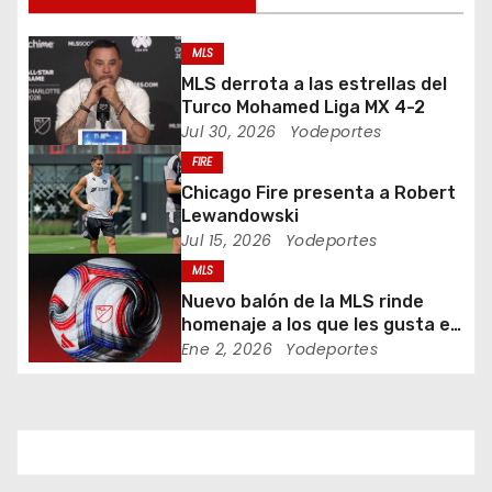
i
ó
MLS
MLS derrota a las estrellas del
n
Turco Mohamed Liga MX 4-2
Jul 30, 2026
Yodeportes
d
FIRE
e
Chicago Fire presenta a Robert
Lewandowski
e
Jul 15, 2026
Yodeportes
MLS
n
Nuevo balón de la MLS rinde
t
homenaje a los que les gusta el
fútbol
Ene 2, 2026
Yodeportes
r
a
d