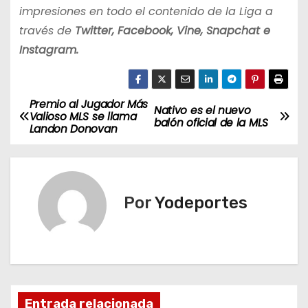
impresiones en todo el contenido de la Liga a
través de
Twitter, Facebook, Vine, Snapchat e
Instagram.
Premio al Jugador Más
N
Nativo es el nuevo
Valioso MLS se llama
balón oficial de la MLS
Landon Donovan
a
v
e
Por
Yodeportes
g
a
c
Entrada relacionada