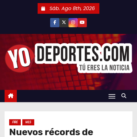
S
Sáb. Ago 8th, 2026
a
l
t
a
r
a
l
c
o
n
t
e
n
FIRE
MLS
i
Nuevos récords de
d