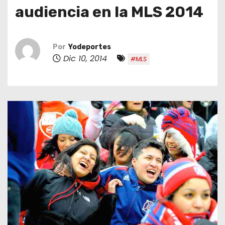
o
audiencia en la MLS 2014
Por
Yodeportes
Dic 10, 2014
#MLS