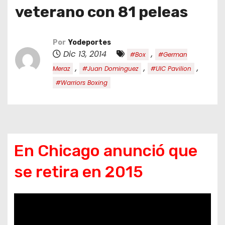
o
veterano con 81 peleas
Por
Yodeportes
Dic 13, 2014
,
#Box
#German
,
,
,
Meraz
#Juan Dominguez
#UIC Pavilion
#Warriors Boxing
En Chicago anunció que
se retira en 2015