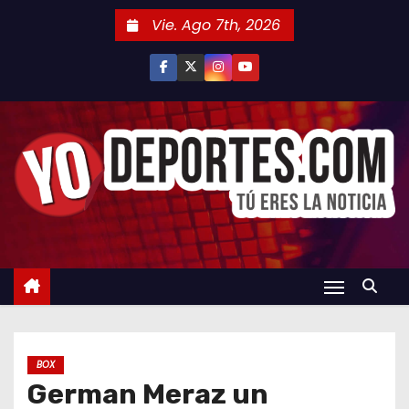
S
Vie. Ago 7th, 2026
a
l
t
a
r
a
l
c
o
n
t
e
n
BOX
i
German Meraz un
d