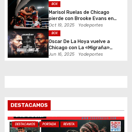
d
BOX
Marisol Ruelas de Chicago
e
pierde con Brooke Evans en
Indiana Bare Knuckle Fighting
Oct 19, 2025
Yodeportes
e
BOX
n
Oscar De La Hoya vuelve a
Chicago con La «Migraña»
t
Duarte y Kenneth “Bossman”
Jun 16, 2025
Yodeportes
Sims Jr.
r
a
d
a
DESTACAMOS
s
DESTACAMOS
PORTADA
REVISTA