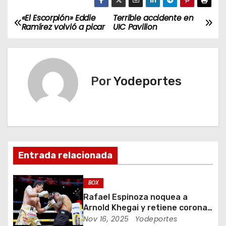
«El Escorpión» Eddie
Terrible accidente en
N
Ramírez volvió a picar
UIC Pavilion
a
v
Por
Yodeportes
e
g
a
c
Entrada relacionada
i
BOX
ó
Rafael Espinoza noquea a
Arnold Khegai y retiene corona
n
de peso pluma
Nov 16, 2025
Yodeportes