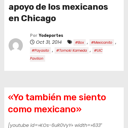
o
apoyo de los mexicanos
en Chicago
Por
Yodeportes
Oct 31, 2014
,
,
#Box
#Mexicanito
,
,
#Payasito
#Tomoki Kameda
#UIC
Pavilion
«Yo también me siento
como mexicano»
[youtube id=»KOs-6uR0VyY» width=»633″