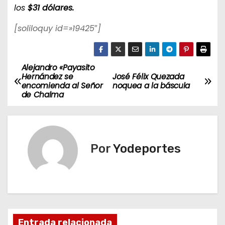
los
$31 dólares.
[soliloquy id=»19425″]
Alejandro «Payasito
N
Hernández se
José Félix Quezada
encomienda al Señor
noquea a la báscula
a
de Chalma
v
e
Por
Yodeportes
g
a
c
i
Entrada relacionada