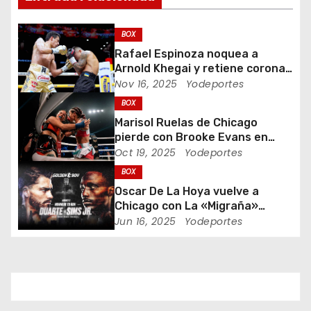
ó
BOX
n
Rafael Espinoza noquea a
Arnold Khegai y retiene corona
d
de peso pluma
Nov 16, 2025
Yodeportes
BOX
e
Marisol Ruelas de Chicago
e
pierde con Brooke Evans en
Indiana Bare Knuckle Fighting
Oct 19, 2025
Yodeportes
n
BOX
Oscar De La Hoya vuelve a
t
Chicago con La «Migraña»
Duarte y Kenneth “Bossman”
Jun 16, 2025
Yodeportes
r
Sims Jr.
a
d