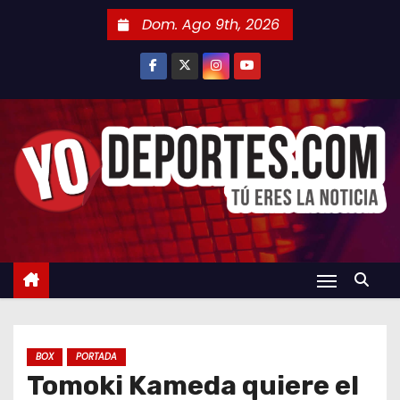
S
Dom. Ago 9th, 2026
a
l
t
a
r
a
l
c
o
n
t
e
n
BOX
PORTADA
i
Tomoki Kameda quiere el
d