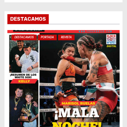
d
a
DESTACAMOS
s
DESTACAMOS
PORTADA
REVISTA