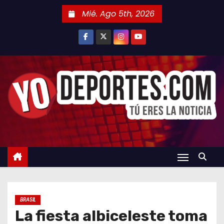
S
Mié. Ago 5th, 2026
a
l
t
a
r
a
l
c
o
n
t
e
n
BRASIL
i
La fiesta albiceleste toma
d