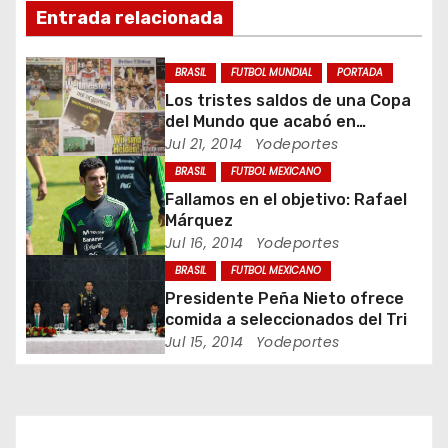
Entrada relacionada
i
ó
BRASIL
FUTBOL MUNDIAL
PORTADA
Los tristes saldos de una Copa
n
del Mundo que acabó en
pesadilla
Jul 21, 2014
Yodeportes
d
BRASIL
FUTBOL MEXICANO
e
Fallamos en el objetivo: Rafael
Márquez
e
Jul 16, 2014
Yodeportes
BRASIL
FUTBOL MEXICANO
n
Presidente Peña Nieto ofrece
t
comida a seleccionados del Tri
Jul 15, 2014
Yodeportes
r
a