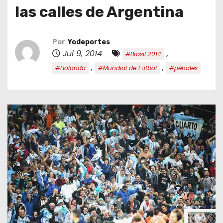
o
las calles de Argentina
Por
Yodeportes
Jul 9, 2014
,
#Brasil 2014
,
,
#Holanda
#Mundial de Futbol
#penales