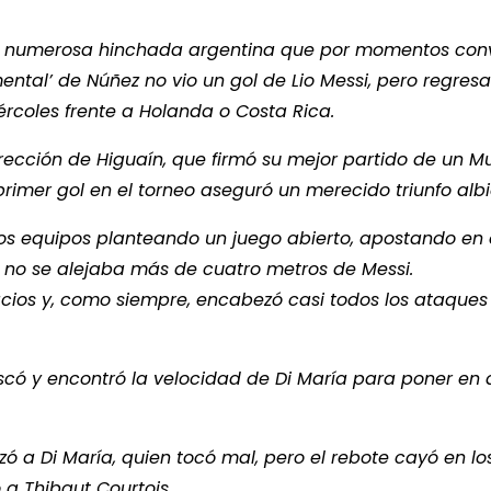
 la numerosa hinchada argentina que por momentos convi
ntal’ de Núñez no vio un gol de Lio Messi, pero regres
ércoles frente a Holanda o Costa Rica.
urrección de Higuaín, que firmó su mejor partido de un M
primer gol en el torneo aseguró un merecido triunfo albi
n los equipos planteando un juego abierto, apostando en 
l no se alejaba más de cuatro metros de Messi.
acios y, como siempre, encabezó casi todos los ataques
scó y encontró la velocidad de Di María para poner en 
nzó a Di María, quien tocó mal, pero el rebote cayó en lo
a Thibaut Courtois.