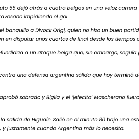
nuto 55 dejó atrás a cuatro belgas en una veloz carrera
avesaño impidiendo el gol.
el banquillo a Divock Origi, quien no hizo un buen parti
n en disputar unos cuartos de final desde los tiempos d
rofundidad a un ataque belga que, sin embargo, seguí
 contra una defensa argentina sólida que hoy terminó d
probó sobrado y Biglia y el ‘jefecito’ Mascherano fuer
la salida de Higuaín. Salió en el minuto 80 bajo una es
a, y justamente cuando Argentina más lo necesita.