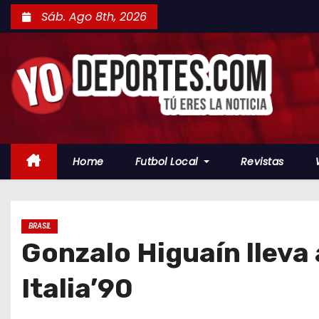
S
Sáb. Ago 8th, 2026
a
l
t
a
r
a
l
Home
Futbol Local
Revistas
c
o
n
t
BRASIL
Gonzalo Higuaín lleva 
e
n
Italia’90
i
d