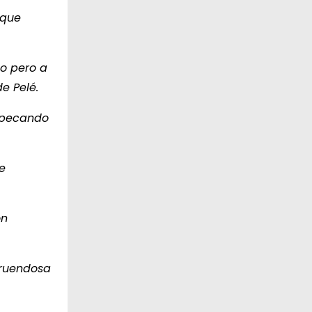
 que
do pero a
e Pelé.
a pecando
e
on
truendosa