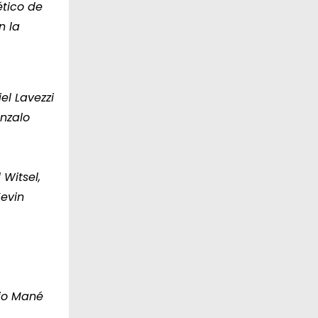
ético de
n la
el Lavezzi
onzalo
 Witsel,
Kevin
dio Mané