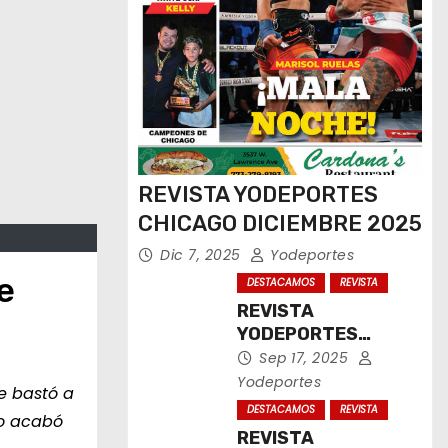
REVISTA YODEPORTES
CHICAGO DICIEMBRE 2025
Dic 7, 2025
Yodeportes
e
DESTACAMOS
REVISTA
REVISTA
YODEPORTES
CHICAGO
Sep 17, 2025
SEPTIEMBRE 2025
Yodeportes
le bastó a
DESTACAMOS
REVISTA
do acabó
REVISTA