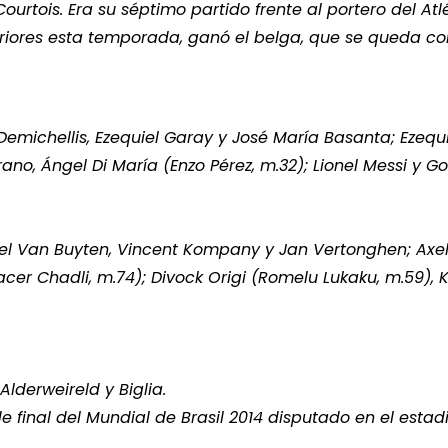
urtois. Era su séptimo partido frente al portero del Atl
riores esta temporada, ganó el belga, que se queda co
Demichellis, Ezequiel Garay y José María Basanta; Ezequi
rano, Ángel Di María (Enzo Pérez, m.32); Lionel Messi y G
niel Van Buyten, Vincent Kompany y Jan Vertonghen; Axel
cer Chadli, m.74); Divock Origi (Romelu Lukaku, m.59), 
Alderweireld y Biglia.
de final del Mundial de Brasil 2014 disputado en el esta