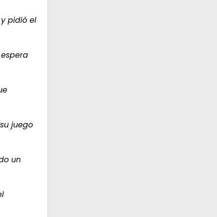
y pidió el
a espera
ue
 su juego
ndo un
l