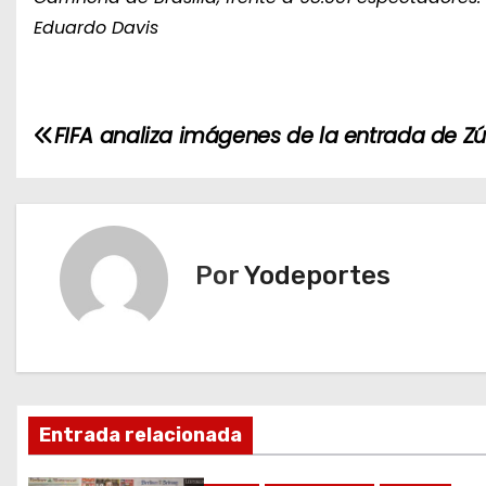
Eduardo Davis
N
FIFA analiza imágenes de la entrada de Z
a
v
e
Por
Yodeportes
g
a
c
Entrada relacionada
i