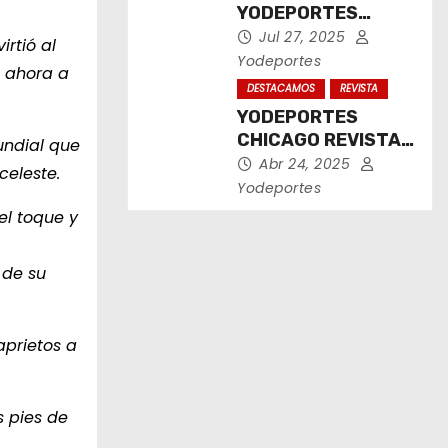
YODEPORTES
CHICAGO JULIO
Jul 27, 2025
rtió al
2025
Yodeportes
a ahora a
DESTACAMOS
REVISTA
YODEPORTES
CHICAGO REVISTA
undial que
IMPRESA ABRIL
Abr 24, 2025
celeste.
2025
Yodeportes
el toque y
 de su
aprietos a
s pies de