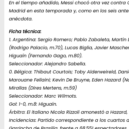
En el tiempo añadido, Messi chocó otra vez contra Co
Madrid en esta temporada y, como en los seis ante
anécdota.
Ficha técnica:
1. Argentina: Sergio Romero; Pablo Zabaleta, Martín 
(Rodrigo Palacio, m.70), Lucas Biglia, Javier Masche
Higuaín (Fernando Gago, m.80).
Seleccionador: Alejandro Sabella.
0. Bélgica: Thibaut Courtois; Toby Alderweireld, Da
Marouane Fellaini; Kevin De Bruyne, Eden Hazard (Na
Mirallas (Dires Mertens, m.59)
Seleccionador: Marc Wilmots.
Gol: 1-0, m.8: Higuaín.
Árbitro: El italiano Nicola Rizzoli amonestó a Hazard, 
Incidencias: Partido correspondiente a los cuartos 
Garrincha de Brasilia, frente a 68.551 espectadores.