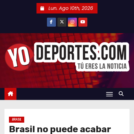
S
Lun. Ago 10th, 2026
a
l
t
a
r
a
l
c
o
n
t
e
n
BRASIL
i
Brasil no puede acabar
d