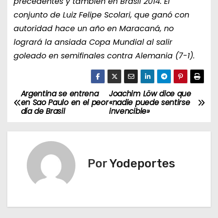
precedentes y también en Brasil 2014. El
conjunto de Luiz Felipe Scolari, que ganó con
autoridad hace un año en Maracaná, no
logrará la ansiada Copa Mundial al salir
goleado en semifinales contra Alemania (7-1).
Argentina se entrena
Joachim Löw dice que
N
en Sao Paulo en el peor
«nadie puede sentirse
día de Brasil
invencible»
a
v
e
Por
Yodeportes
g
a