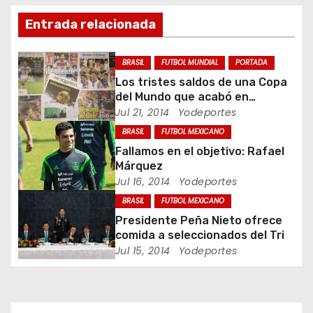
c
Entrada relacionada
i
ó
BRASIL
FUTBOL MUNDIAL
PORTADA
Los tristes saldos de una Copa
n
del Mundo que acabó en
pesadilla
Jul 21, 2014
Yodeportes
d
BRASIL
FUTBOL MEXICANO
e
Fallamos en el objetivo: Rafael
Márquez
e
Jul 16, 2014
Yodeportes
BRASIL
FUTBOL MEXICANO
n
Presidente Peña Nieto ofrece
t
comida a seleccionados del Tri
Jul 15, 2014
Yodeportes
r
a