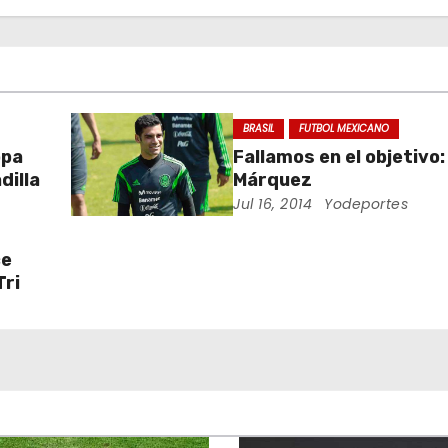
BRASIL
FUTBOL MEXICANO
opa
Fallamos en el objetivo:
dilla
Márquez
Jul 16, 2014
Yodeportes
ce
Tri