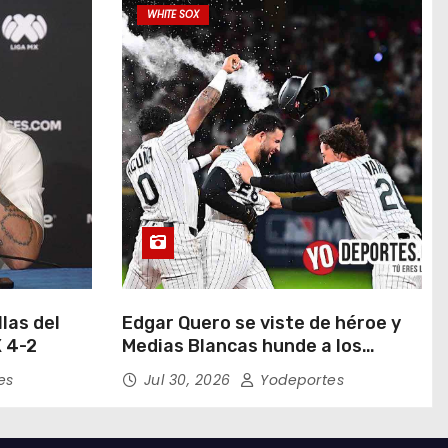
WHITE SOX
las del
Edgar Quero se viste de héroe y
 4-2
Medias Blancas hunde a los
Yankees de Nueva York en doce
es
Jul 30, 2026
Yodeportes
entradas