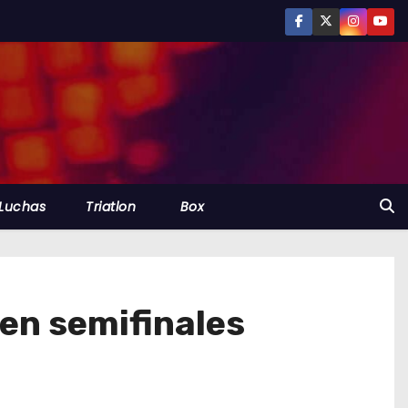
Luchas
Triatlon
Box
 en semifinales