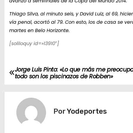
avanzó a semifinales de la Copa del Mundo 2014.
Thiago Silva, al minuto seis, y David Luiz, al 69, hic
vía penal, acortó al 79. Con esto, los de casa se ve
martes en Belo Horizonte.
[soliloquy id=»13910″]
Jorge Luis Pinto: «Lo que más me preocup
N
todo son los piscinazos de Robben»
a
v
e
Por
Yodeportes
g