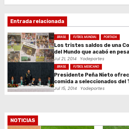
a
c
Entrada relacionada
i
ó
BRASIL
FUTBOL MUNDIAL
PORTADA
Los tristes saldos de una C
n
del Mundo que acabó en pesa
Jul 21, 2014
Yodeportes
d
BRASIL
FUTBOL MEXICANO
e
Presidente Peña Nieto ofre
comida a seleccionados del 
e
Jul 15, 2014
Yodeportes
n
t
r
NOTICIAS