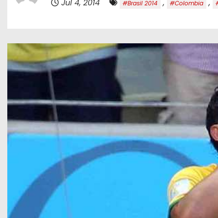
Jul 4, 2014
,
,
#Brasil 2014
#Colombia
o