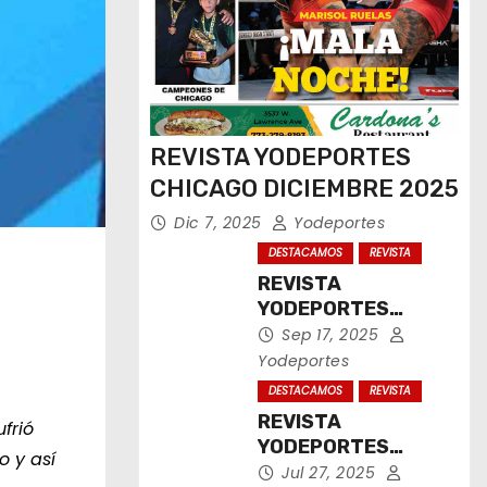
REVISTA YODEPORTES
CHICAGO DICIEMBRE 2025
Dic 7, 2025
Yodeportes
DESTACAMOS
REVISTA
REVISTA
YODEPORTES
CHICAGO
Sep 17, 2025
SEPTIEMBRE 2025
Yodeportes
DESTACAMOS
REVISTA
REVISTA
frió
YODEPORTES
o y así
CHICAGO JULIO
Jul 27, 2025