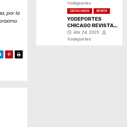
2025
Yodeportes
DESTACAMOS
REVISTA
ez, por la
YODEPORTES
 próximo
CHICAGO REVISTA
IMPRESA ABRIL
Abr 24, 2025
2025
Yodeportes