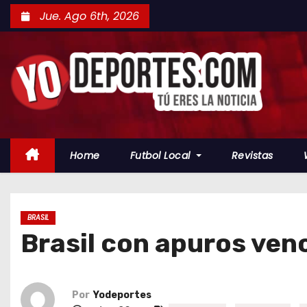
S
Jue. Ago 6th, 2026
a
l
t
a
r
a
l
Home
Futbol Local
Revistas
c
o
n
t
BRASIL
Brasil con apuros venc
e
n
i
d
Por
Yodeportes