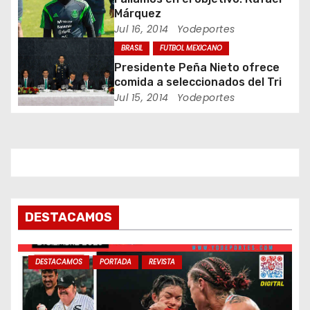
e
Márquez
e
Jul 16, 2014
Yodeportes
BRASIL
FUTBOL MEXICANO
n
Presidente Peña Nieto ofrece
t
comida a seleccionados del Tri
Jul 15, 2014
Yodeportes
r
a
d
a
DESTACAMOS
s
DESTACAMOS
PORTADA
REVISTA