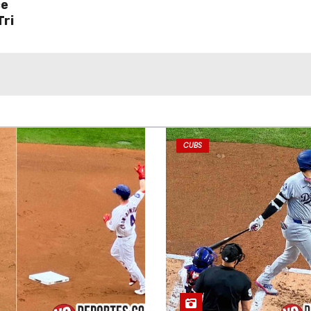
ce
Tri
CUBS