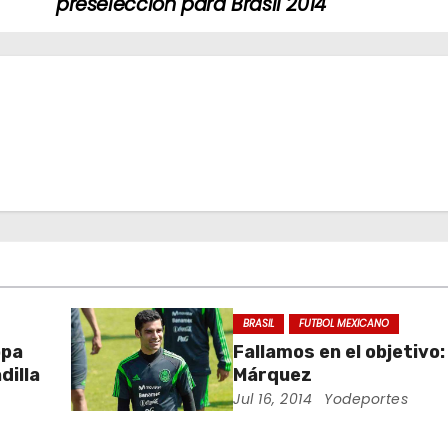
preselección para Brasil 2014
BRASIL
FUTBOL MEXICANO
opa
Fallamos en el objetivo:
dilla
Márquez
Jul 16, 2014
Yodeportes