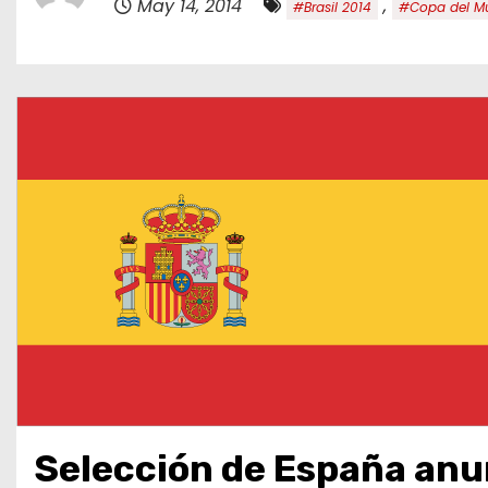
May 14, 2014
,
#Brasil 2014
#Copa del M
o
Selección de España anu