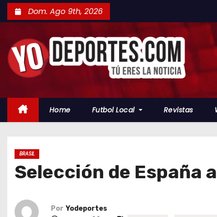
S
Dom. Ago 9th, 2026
a
l
t
a
r
a
l
Home
Futbol Local
Revistas
c
o
n
t
BRASIL
Selección de España 
e
n
i
d
Por
Yodeportes