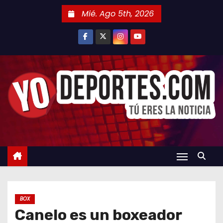
S
Mié. Ago 5th, 2026
a
l
t
a
r
a
l
c
o
n
t
e
n
BOX
i
Canelo es un boxeador
d