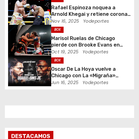
Rafael Espinoza noquea a
n
Arnold Khegai y retiene corona
de peso pluma
Nov 16, 2025
Yodeportes
d
BOX
e
Marisol Ruelas de Chicago
pierde con Brooke Evans en
e
Indiana Bare Knuckle Fighting
Oct 19, 2025
Yodeportes
BOX
n
Oscar De La Hoya vuelve a
t
Chicago con La «Migraña»
Duarte y Kenneth “Bossman”
Jun 16, 2025
Yodeportes
r
Sims Jr.
a
d
a
DESTACAMOS