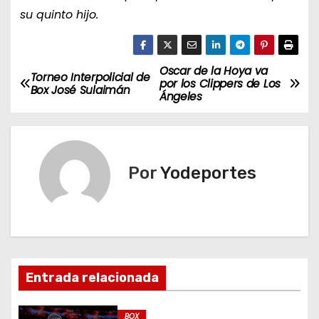
su quinto hijo.
Oscar de la Hoya va
N
Torneo Interpolicial de
por los Clippers de Los
Box José Sulaimán
Ángeles
a
v
e
Por
Yodeportes
g
a
c
Entrada relacionada
i
ó
BOX