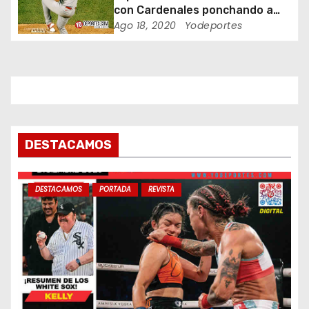
t
con Cardenales ponchando a
Schwarber con las bases llenas
Ago 18, 2020
Yodeportes
r
a
d
a
DESTACAMOS
s
DESTACAMOS
PORTADA
REVISTA