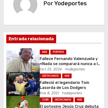
e
Por
Yodeportes
g
a
c
Entrada relacionada
i
ó
MLB
PORTADA
Fallece Fernando Valenzuela y
n
«Nada se comparará nunca a la
Fernandomania» dijo Jaime
Oct 23, 2024
Yodeportes
d
Jarrin
DESTACAMOS
MLB
e
Falleció el legendario Tom
Lasorda de Los Dodgers
e
Ene 8, 2021
Yodeportes
CUBS
DESTACAMOS
MLB
n
El potosino Jesús Cruz debuta