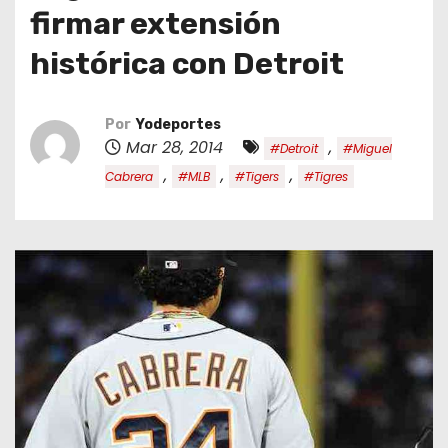
o
firmar extensión
histórica con Detroit
Por
Yodeportes
Mar 28, 2014
,
#Detroit
#Miguel
,
,
,
Cabrera
#MLB
#Tigers
#Tigres