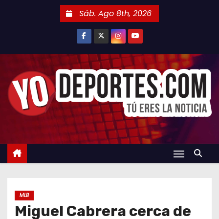
S
Sáb. Ago 8th, 2026
a
l
t
a
r
a
l
c
o
n
t
e
n
MLB
i
Miguel Cabrera cerca de
d