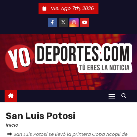
S
Vie. Ago 7th, 2026
a
l
t
a
r
a
l
c
o
n
t
e
San Luis Potosi
n
i
Inicio
d
San Luis Potosí se llevó la primera Copa Acopil de