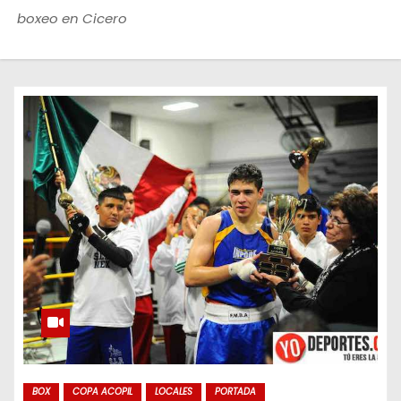
o
boxeo en Cicero
BOX
COPA ACOPIL
LOCALES
PORTADA