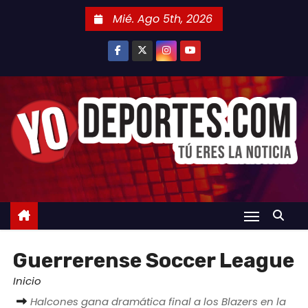
S
Mié. Ago 5th, 2026
a
l
t
a
r
a
l
c
o
n
t
e
Guerrerense Soccer League
n
i
Inicio
d
Halcones gana dramática final a los Blazers en la