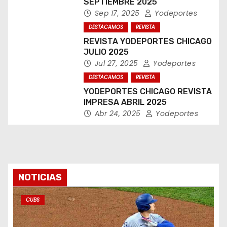
a
SEPTIEMBRE 2025
Sep 17, 2025
Yodeportes
s
DESTACAMOS
REVISTA
REVISTA YODEPORTES CHICAGO
JULIO 2025
Jul 27, 2025
Yodeportes
DESTACAMOS
REVISTA
YODEPORTES CHICAGO REVISTA
IMPRESA ABRIL 2025
Abr 24, 2025
Yodeportes
NOTICIAS
CUBS