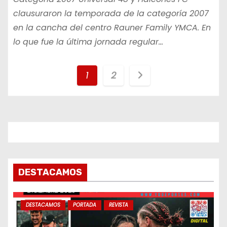
clausuraron la temporada de la categoría 2007
en la cancha del centro Rauner Family YMCA. En
lo que fue la última jornada regular…
P
1
2
a
g
i
n
DESTACAMOS
a
c
DESTACAMOS
PORTADA
REVISTA
i