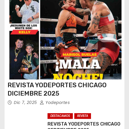
ó
n
d
e
e
n
t
REVISTA YODEPORTES CHICAGO
DICIEMBRE 2025
r
Dic 7, 2025
Yodeportes
a
DESTACAMOS
REVISTA
d
REVISTA YODEPORTES CHICAGO