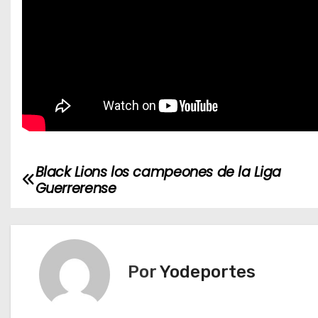
Black Lions los campeones de la Liga
N
Guerrerense
a
v
e
Por
Yodeportes
g