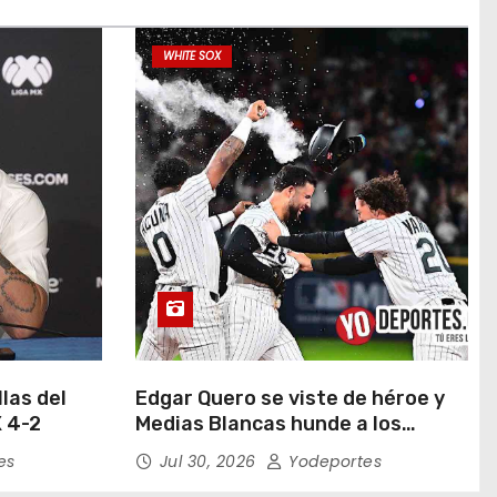
WHITE SOX
las del
Edgar Quero se viste de héroe y
 4-2
Medias Blancas hunde a los
Yankees de Nueva York en doce
es
Jul 30, 2026
Yodeportes
entradas