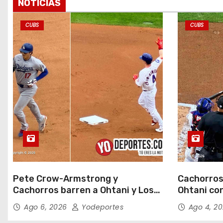
NOTICIAS
a
CUBS
CUBS
d
a
s
Pete Crow-Armstrong y
Cachorros
Cachorros barren a Ohtani y Los
Ohtani con
Dodgers
Field
Ago 6, 2026
Yodeportes
Ago 4, 2