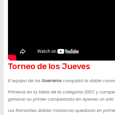
Torneo de los Jueves
El equipo de los
Guerreros
conquistó la doble corona
Primeros en la tabla de la categoría 2007, y campeo
ganaron su primer campeonato en apenas un año 
Los flamantes dobles monarcas quedaron en primer