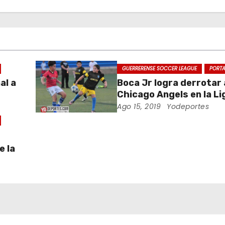
GUERRERENSE SOCCER LEAGUE
PORT
al a
Boca Jr logra derrotar 
Chicago Angels en la Li
Guerrerense
Ago 15, 2019
Yodeportes
e la