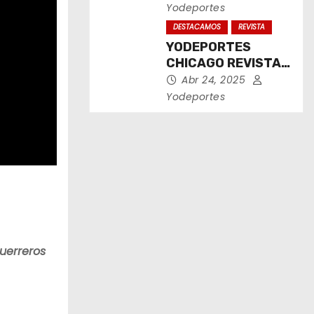
2025
Yodeportes
DESTACAMOS
REVISTA
YODEPORTES
CHICAGO REVISTA
IMPRESA ABRIL
Abr 24, 2025
2025
Yodeportes
uerreros