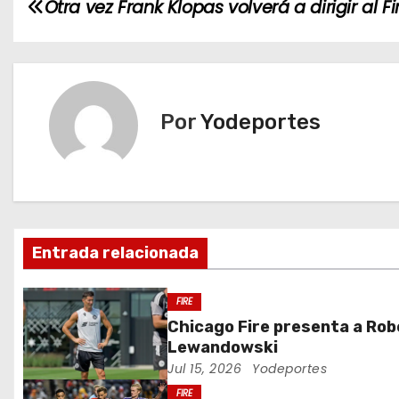
N
Otra vez Frank Klopas volverá a dirigir al Fi
a
v
e
Por
Yodeportes
g
a
c
Entrada relacionada
i
ó
FIRE
Chicago Fire presenta a Rob
n
Lewandowski
Jul 15, 2026
Yodeportes
d
FIRE