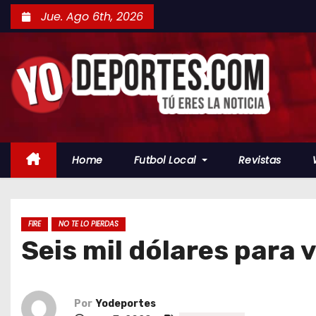
S
Jue. Ago 6th, 2026
a
l
t
a
r
a
l
Home
Futbol Local
Revistas
c
o
n
t
FIRE
NO TE LO PIERDAS
Seis mil dólares para 
e
n
i
d
Por
Yodeportes