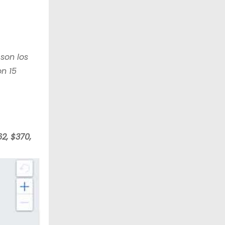
son los
on 15
2, $370,