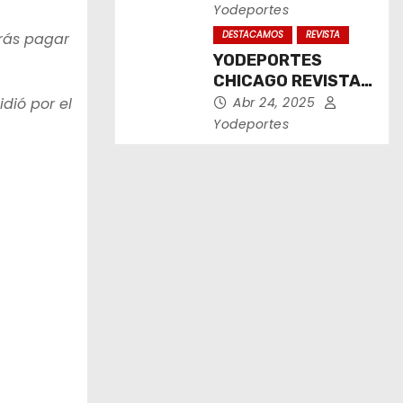
2025
Yodeportes
DESTACAMOS
REVISTA
erás pagar
YODEPORTES
CHICAGO REVISTA
IMPRESA ABRIL
dió por el
Abr 24, 2025
2025
Yodeportes