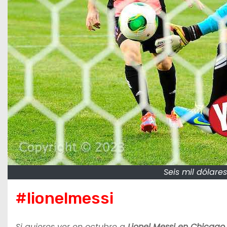
Seis mil dólare
#lionelmessi
Si quieres ver en octubre a
Lionel Messi en Chicago