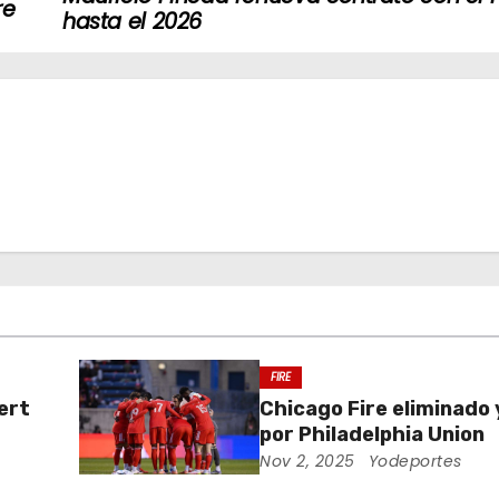
re
hasta el 2026
FIRE
ert
Chicago Fire eliminado 
por Philadelphia Union
Nov 2, 2025
Yodeportes