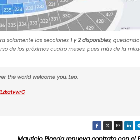
a solamente las secciones
1 y 2 disponibles
, quedando
urso de los próximos cuatro meses, pues más de la mita
over the world welcome you, Leo.
NLzkatvwrC
Mauricio Pineda renueva contrato con el F