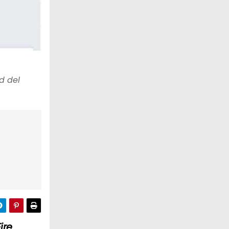
d del
ire