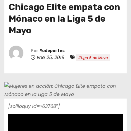
o
Chicago Elite empata con
Mónaco en la Liga 5 de
Mayo
Por
Yodeportes
Ene 25, 2019
#Liga 5 de Mayo
[soliloquy id=»63768″]