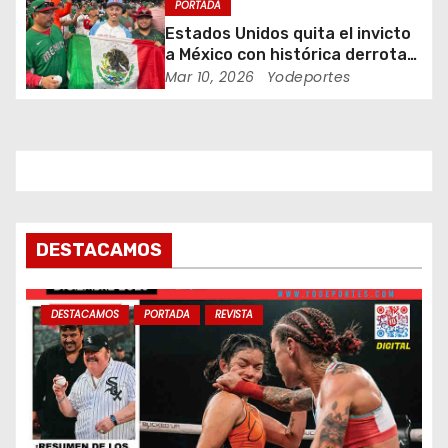
n
PORTADA
Estados Unidos quita el invicto
t
a México con histórica derrota
en Clásico Mundial de Béisbol
Mar 10, 2026
Yodeportes
r
a
d
a
s
DESTACAMOS
DESTACAMOS
PORTADA
REVISTA