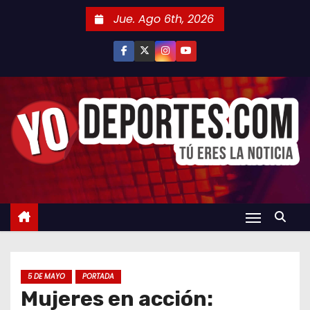
S
Jue. Ago 6th, 2026
a
l
t
a
r
a
l
c
o
n
t
e
n
5 DE MAYO
PORTADA
i
Mujeres en acción:
d