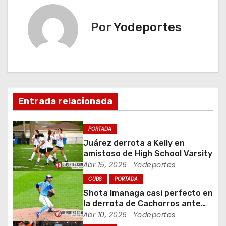
e
Por
Yodeportes
g
a
c
i
Entrada relacionada
ó
PORTADA
n
Juárez derrota a Kelly en
amistoso de High School Varsity
d
Abr 15, 2026
Yodeportes
CUBS
PORTADA
e
Shota Imanaga casi perfecto en
e
la derrota de Cachorros ante
Piratas
Abr 10, 2026
Yodeportes