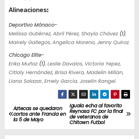
Alineaciones
:
Deportivo Mónaco-
Melissa Gutiérrez, Abril Pérez, Shayla Chávez
(1)
,
Mairely Gallegos, Angelica Moreno, Jenny Quiroz.
Chicago Elite-
Erika Muñoz
(1)
, Leslie Davalos, Victoria Yepez,
Citlaly Hernández, Brisa Rivera, Madelin Millan,
Liana Salazar, Emely García, Joselin Rangel.
Iguala echa al favorito
N
Aztecas se quedaron
Reynosa FC por la final
cortos ante Francia en
de veteranos de
a
la 5 de Mayo
Chitown Futbol
v