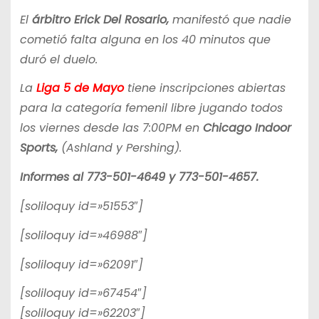
El
árbitro Erick Del Rosario,
manifestó que nadie
cometió falta alguna en los 40 minutos que
duró el duelo.
La
Liga 5 de Mayo
tiene inscripciones abiertas
para la categoría femenil libre jugando todos
los viernes desde las 7:00PM en
Chicago Indoor
Sports,
(Ashland y Pershing).
Informes al 773-501-4649 y 773-501-4657.
[soliloquy id=»51553″]
[soliloquy id=»46988″]
[soliloquy id=»62091″]
[soliloquy id=»67454″]
[soliloquy id=»62203″]