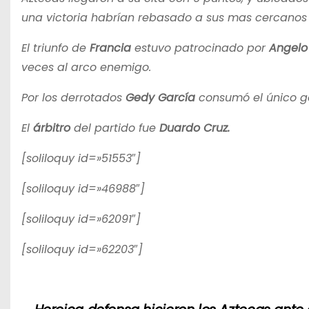
una victoria habrían rebasado a sus mas cercanos r
El triunfo de
Francia
estuvo patrocinado por
Angelo 
veces al arco enemigo.
Por los derrotados
Gedy García
consumó el único go
El
árbitro
del partido fue
Duardo Cruz.
[soliloquy id=»51553″]
[soliloquy id=»46988″]
[soliloquy id=»62091″]
[soliloquy id=»62203″]