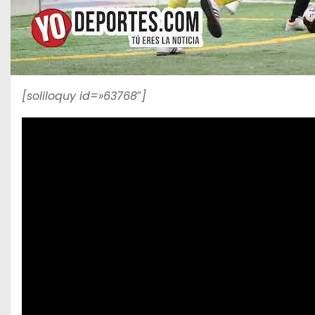
[soliloquy id=»63768″]