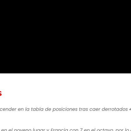
s
ender en la tabla de posiciones tras caer derrotados
 en el noveno lugar y Francia con 7 en el octavo, por lo