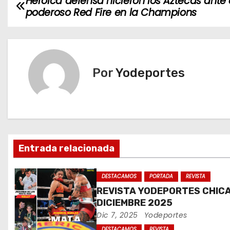
Heroica defensa hicieron los Aztecas ante 
N
poderoso Red Fire en la Champions
a
v
e
Por
Yodeportes
g
a
c
Entrada relacionada
i
ó
DESTACAMOS
PORTADA
REVISTA
REVISTA YODEPORTES CHIC
n
DICIEMBRE 2025
Dic 7, 2025
Yodeportes
d
DESTACAMOS
REVISTA