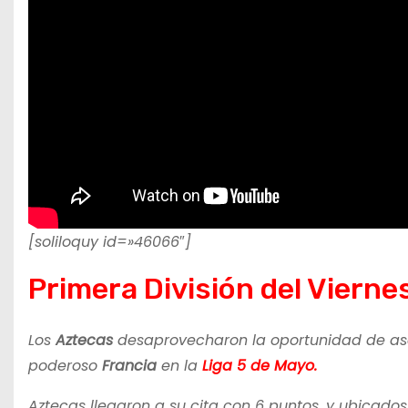
[soliloquy id=»46066″]
Primera División del Vierne
Los
Aztecas
desaprovecharon la oportunidad de asc
poderoso
Francia
en la
Liga 5 de Mayo.
Aztecas llegaron a su cita con 6 puntos, y ubicados