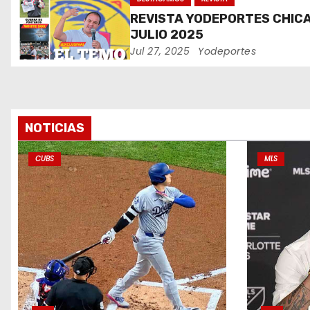
e
REVISTA YODEPORTES CHIC
JULIO 2025
e
Jul 27, 2025
Yodeportes
n
t
r
NOTICIAS
a
CUBS
MLS
d
a
s