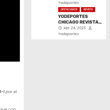
2025
Yodeportes
DESTACAMOS
REVISTA
YODEPORTES
CHICAGO REVISTA
IMPRESA ABRIL
Abr 24, 2025
2025
Yodeportes
4-1
por el
 que con