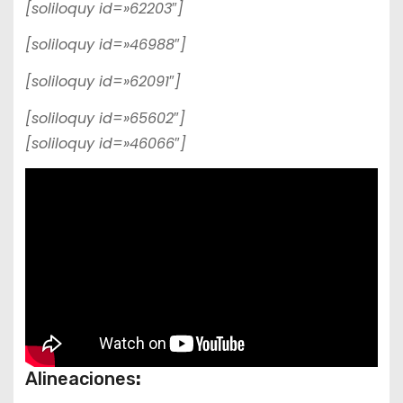
[soliloquy id=»62203″]
[soliloquy id=»46988″]
[soliloquy id=»62091″]
[soliloquy id=»65602″]
[soliloquy id=»46066″]
Alineaciones
: