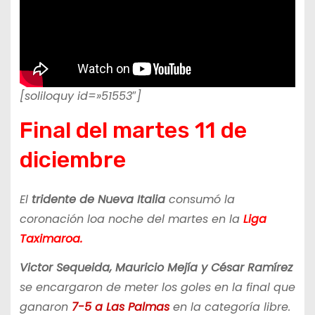
[soliloquy id=»51553″]
Final del martes 11 de
diciembre
El
tridente de Nueva Italia
consumó la
coronación loa noche del martes en la
Liga
Taximaroa.
Victor Sequeida, Mauricio Mejía y César Ramírez
se encargaron de meter los goles en la final que
ganaron
7-5 a Las Palmas
en la categoría libre.