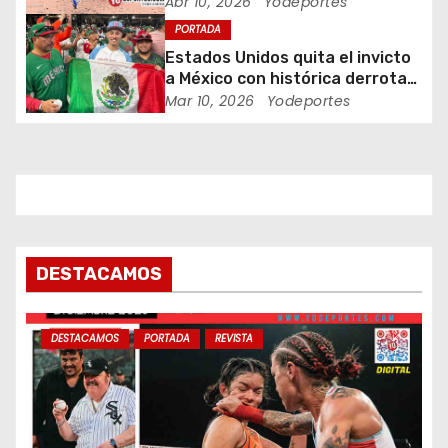
Piratas
Abr 10, 2026
Yodeportes
n
PORTADA
Estados Unidos quita el invicto
t
a México con histórica derrota
en Clásico Mundial de Béisbol
Mar 10, 2026
Yodeportes
r
a
d
a
s
DESTACAMOS
DESTACAMOS
PORTADA
REVISTA