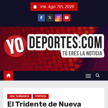
S
Vie. Ago 7th, 2026
a
l
t
a
r
a
l
c
o
n
t
e
n
LIGA TAXIMAROA
PORTADA
i
El Tridente de Nueva
d