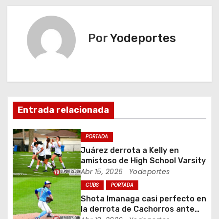
v
e
Por
Yodeportes
g
a
c
i
Entrada relacionada
ó
PORTADA
n
Juárez derrota a Kelly en
amistoso de High School Varsity
d
Abr 15, 2026
Yodeportes
CUBS
PORTADA
e
Shota Imanaga casi perfecto en
e
la derrota de Cachorros ante