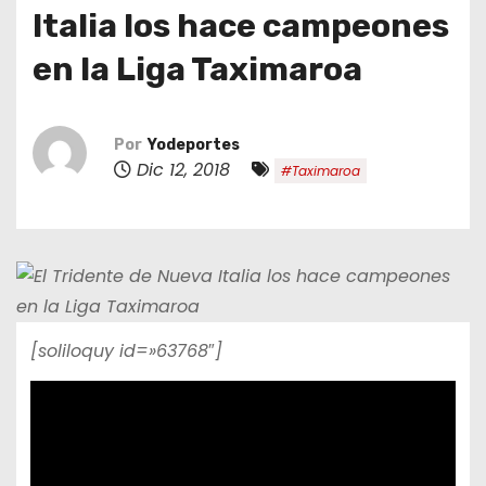
o
Italia los hace campeones
en la Liga Taximaroa
Por
Yodeportes
Dic 12, 2018
#Taximaroa
[soliloquy id=»63768″]