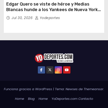
Edgar Quero se viste de héroe y Medias
Blancas hunde a los Yankees de Nueva York
en doce entradas
Jul 30, 2026
Yodeportes
Funciona gracias a WordPress
|
Tema:
Newses
de
Themeansar
.
Home
Blog
Home
YoDeportes.com Contacto