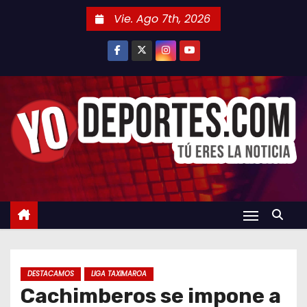
S
Vie. Ago 7th, 2026
a
l
t
a
r
a
l
c
o
n
t
e
n
DESTACAMOS
LIGA TAXIMAROA
i
Cachimberos se impone a
d