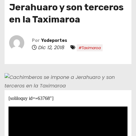
o
Jerahuaro y son terceros
en la Taximaroa
Por
Yodeportes
Dic 12, 2018
#Taximaroa
[soliloquy id=»63768″]