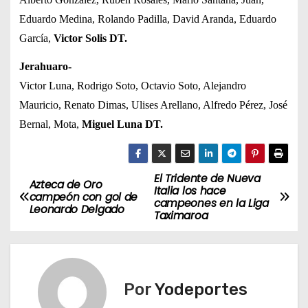
Eduardo Medina, Rolando Padilla, David Aranda, Eduardo
García,
Victor Solis DT.
Jerahuaro-
Victor Luna, Rodrigo Soto, Octavio Soto, Alejandro
Mauricio, Renato Dimas, Ulises Arellano, Alfredo Pérez, José
Bernal, Mota,
Miguel Luna DT.
El Tridente de Nueva
N
Azteca de Oro
Italia los hace
campeón con gol de
campeones en la Liga
a
Leonardo Delgado
Taximaroa
v
e
Por
Yodeportes
g