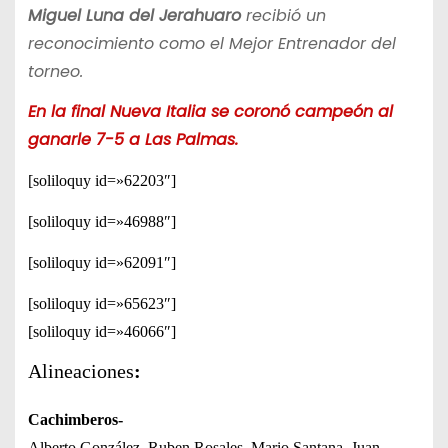
Miguel Luna del Jerahuaro
recibió un
reconocimiento como el Mejor Entrenador del
torneo.
En la final Nueva Italia se coronó campeón al
ganarle 7-5 a Las Palmas.
[soliloquy id=»62203″]
[soliloquy id=»46988″]
[soliloquy id=»62091″]
[soliloquy id=»65623″]
[soliloquy id=»46066″]
Alineaciones
:
Cachimberos-
Alberto González, Ruben Rosales, Mario Santana, Juan,