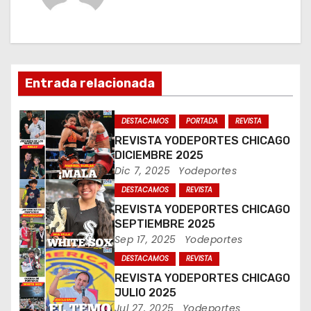
a
c
i
Entrada relacionada
ó
DESTACAMOS
PORTADA
REVISTA
n
REVISTA YODEPORTES CHICAGO
DICIEMBRE 2025
d
Dic 7, 2025
Yodeportes
DESTACAMOS
REVISTA
e
REVISTA YODEPORTES CHICAGO
e
SEPTIEMBRE 2025
Sep 17, 2025
Yodeportes
n
DESTACAMOS
REVISTA
REVISTA YODEPORTES CHICAGO
t
JULIO 2025
Jul 27, 2025
Yodeportes