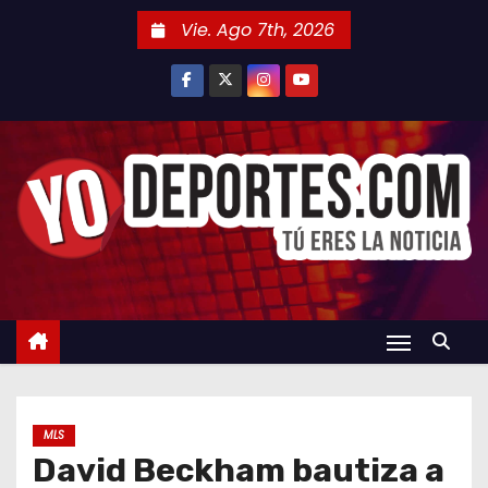
S
Vie. Ago 7th, 2026
a
l
t
a
r
a
l
c
o
n
t
e
n
MLS
i
David Beckham bautiza a
d