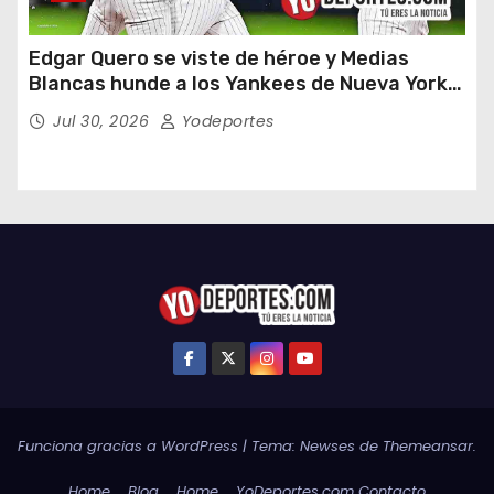
Edgar Quero se viste de héroe y Medias
Blancas hunde a los Yankees de Nueva York
en doce entradas
Jul 30, 2026
Yodeportes
Funciona gracias a WordPress
|
Tema:
Newses
de
Themeansar
.
Home
Blog
Home
YoDeportes.com Contacto