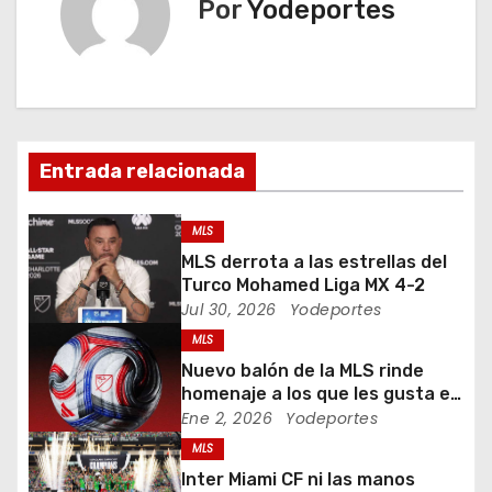
Por
Yodeportes
g
a
c
i
Entrada relacionada
ó
MLS
n
MLS derrota a las estrellas del
Turco Mohamed Liga MX 4-2
d
Jul 30, 2026
Yodeportes
MLS
e
Nuevo balón de la MLS rinde
e
homenaje a los que les gusta el
fútbol
Ene 2, 2026
Yodeportes
n
MLS
Inter Miami CF ni las manos
t